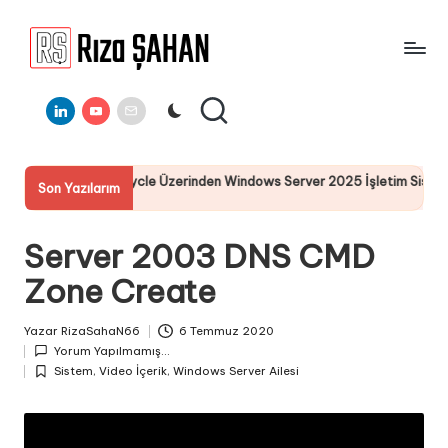
Skip
to
R
IT
content
ı
Linkedin
Youtube
E-
Bilgi
Mail
Paylaşım
z
Portalı
a
I-DRAC LifeCycle Üzerinden Windows Server 2025 İşletim Sistemi Kuru
Son Yazılarım
Ş
muz 2025
A
Server 2003 DNS CMD
H
Zone Create
A
N
Yazar
RizaSahaN66
6 Temmuz 2020
Posted
Yorum Yapılmamış...
by
Sistem
,
Video İçerik
,
Windows Server Ailesi
Posted
in