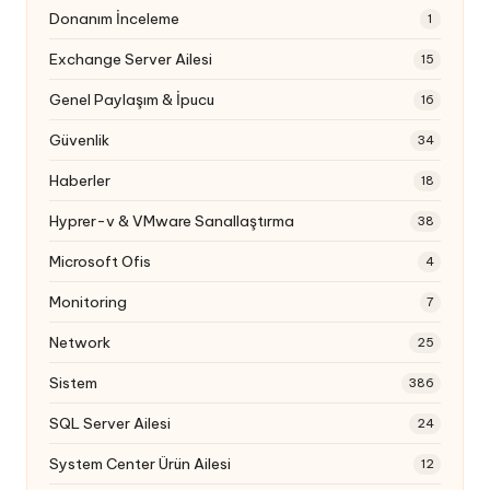
Donanım İnceleme
1
Exchange Server Ailesi
15
Genel Paylaşım & İpucu
16
Güvenlik
34
Haberler
18
Hyprer-v & VMware Sanallaştırma
38
Microsoft Ofis
4
Monitoring
7
Network
25
Sistem
386
SQL Server Ailesi
24
System Center Ürün Ailesi
12