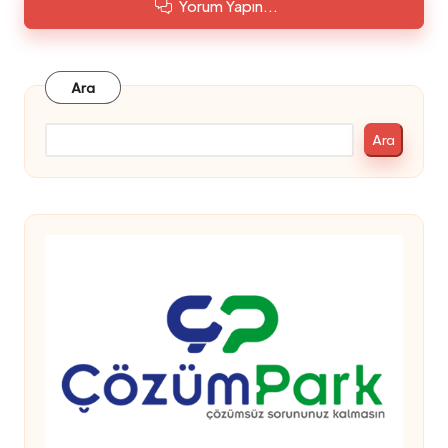
Yorum Yapın...
Ara
Ara