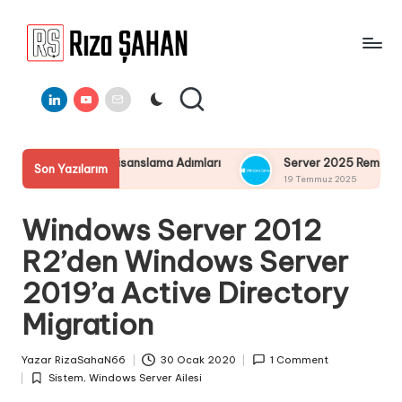
Skip
to
R
IT
content
ı
Linkedin
Youtube
E-
Bilgi
Mail
Paylaşım
z
Portalı
a
Lisanslama Adımları
Server 2025 Remote Desktop Services Bö
Son Yazılarım
Ş
19 Temmuz 2025
A
Windows Server 2012
H
R2’den Windows Server
A
2019’a Active Directory
N
Migration
Yazar
RizaSahaN66
30 Ocak 2020
1 Comment
Posted
Sistem
,
Windows Server Ailesi
by
Posted