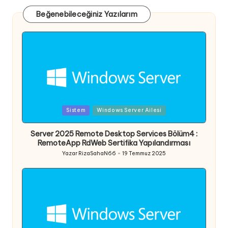
Beğenebileceğiniz Yazılarım
Posted
Sistem
Windows Server Ailesi
in
Server 2025 Remote Desktop Services Bölüm4 :
RemoteApp RdWeb Sertifika Yapılandırması
Yazar
RizaSahaN66
19 Temmuz 2025
Posted
by