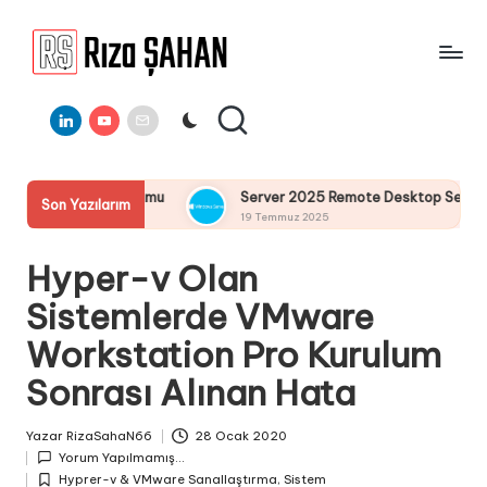
Skip
to
R
IT
content
ı
Linkedin
Youtube
E-
Bilgi
Mail
Paylaşım
z
Portalı
a
temi Kurulumu
Server 2025 Remote Desktop Services Bölüm4 
Son Yazılarım
Ş
19 Temmuz 2025
A
Hyper-v Olan
H
Sistemlerde VMware
A
Workstation Pro Kurulum
N
Sonrası Alınan Hata
Yazar
RizaSahaN66
28 Ocak 2020
Posted
Yorum Yapılmamış...
by
Hyprer-v & VMware Sanallaştırma
,
Sistem