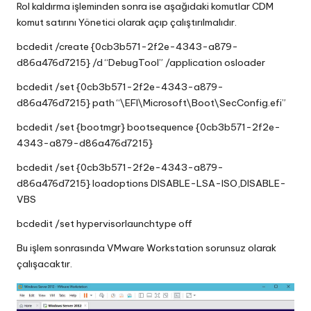
Rol kaldırma işleminden sonra ise aşağıdaki komutlar CDM
komut satırını Yönetici olarak açıp çalıştırılmalıdır.
bcdedit /create {0cb3b571-2f2e-4343-a879-
d86a476d7215} /d “DebugTool” /application osloader
bcdedit /set {0cb3b571-2f2e-4343-a879-
d86a476d7215} path “\EFI\Microsoft\Boot\SecConfig.efi”
bcdedit /set {bootmgr} bootsequence {0cb3b571-2f2e-
4343-a879-d86a476d7215}
bcdedit /set {0cb3b571-2f2e-4343-a879-
d86a476d7215} loadoptions DISABLE-LSA-ISO,DISABLE-
VBS
bcdedit /set hypervisorlaunchtype off
Bu işlem sonrasında VMware Workstation sorunsuz olarak
çalışacaktır.