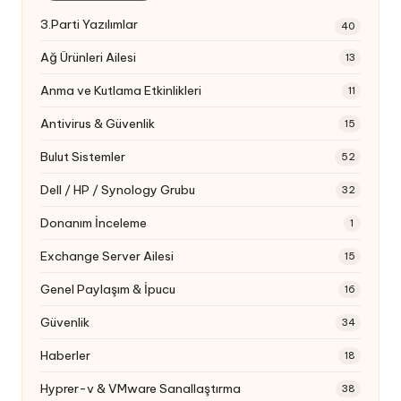
3.Parti Yazılımlar
40
Ağ Ürünleri Ailesi
13
Anma ve Kutlama Etkinlikleri
11
Antivirus & Güvenlik
15
Bulut Sistemler
52
Dell / HP / Synology Grubu
32
Donanım İnceleme
1
Exchange Server Ailesi
15
Genel Paylaşım & İpucu
16
Güvenlik
34
Haberler
18
Hyprer-v & VMware Sanallaştırma
38