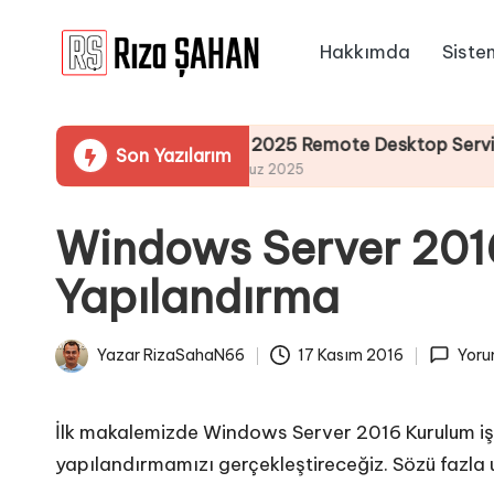
Hakkımda
Siste
Skip
R
to
IT
content
ı
Bilgi
mu
Server 2025 Remote Desktop Services Bölü
Son Yazılarım
Paylaşım
z
19 Temmuz 2025
Portalı
a
Windows Server 201
Ş
Yapılandırma
A
H
Yazar
RizaSahaN66
17 Kasım 2016
Yoru
Posted
A
by
N
İlk makalemizde Windows Server 2016 Kurulum iş
yapılandırmamızı gerçekleştireceğiz. Sözü fazl