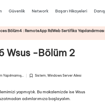
m
Güvenlik
Network
Başarı Hikayeleri
Danış
m4 : RemoteApp RdWeb Sertifika Yapılandırması
6 Wsus -Bölüm 2
m Yapılmamış...
Sistem
,
Windows Server Ailesi
Posted
in
lemimizi yapmıştık. Bu makalemizde ise Wsus
a uzatmadan adımlarımıza başlayalım.