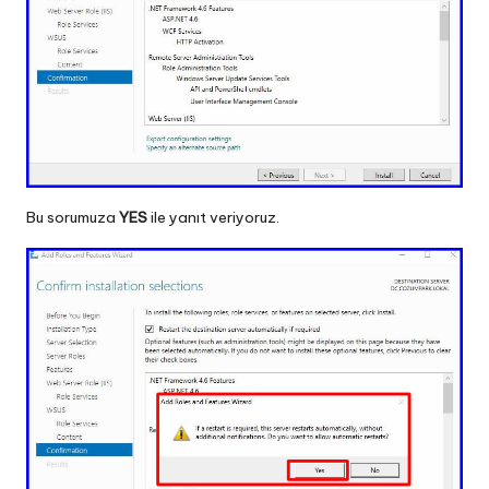
Bu sorumuza
YES
ile yanıt veriyoruz.