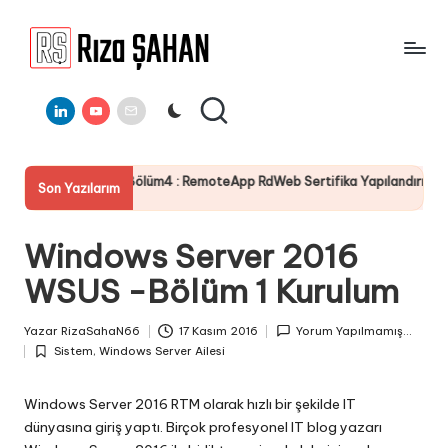
Skip
to
R
IT
content
ı
Linkedin
Youtube
E-
Bilgi
Mail
Paylaşım
z
Portalı
a
s Bölüm4 : RemoteApp RdWeb Sertifika Yapılandırması
Server
Son Yazılarım
Ş
19 Tem
A
Windows Server 2016
H
WSUS -Bölüm 1 Kurulum
A
N
Yazar
RizaSahaN66
17 Kasım 2016
Yorum Yapılmamış...
Posted
Sistem
,
Windows Server Ailesi
by
Posted
in
Windows Server 2016 RTM olarak hızlı bir şekilde IT
dünyasına giriş yaptı. Birçok profesyonel IT blog yazarı