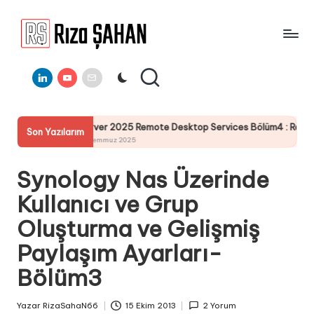
Skip
to
R
IT
content
ı
Linkedin
Youtube
E-
Bilgi
Mail
Paylaşım
z
Portalı
a
Server 2025 Remote Desktop Services Bölüm4 : RemoteApp RdWeb Sert
Son Yazılarım
Ş
19 Temmuz 2025
A
Synology Nas Üzerinde
H
Kullanıcı ve Grup
A
Oluşturma ve Gelişmiş
N
Paylaşım Ayarları-
Bölüm3
Yazar
RizaSahaN66
15 Ekim 2013
2 Yorum
Posted