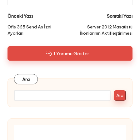
Post
Önceki Yazı
Sonraki Yazı
navigation
Ofis 365 Send As İzni
Server 2012 Masaüstü
Ayarları
İkonlarının Aktifleştirilmesi
1 Yorumu Göster
Ara
Ara