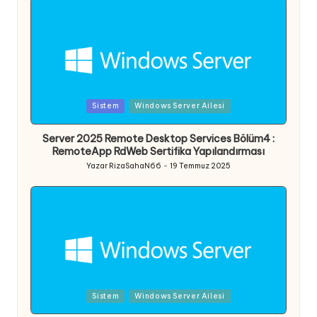
Posted
Sistem
Windows Server Ailesi
in
Server 2025 Remote Desktop Services Bölüm4 :
RemoteApp RdWeb Sertifika Yapılandırması
Yazar
RizaSahaN66
19 Temmuz 2025
Posted
by
Posted
Sistem
Windows Server Ailesi
in