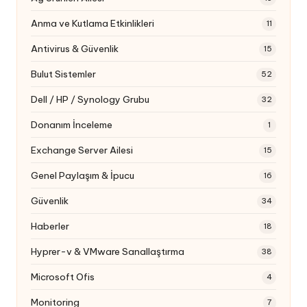
Anma ve Kutlama Etkinlikleri
11
Antivirus & Güvenlik
15
Bulut Sistemler
52
Dell / HP / Synology Grubu
32
Donanım İnceleme
1
Exchange Server Ailesi
15
Genel Paylaşım & İpucu
16
Güvenlik
34
Haberler
18
Hyprer-v & VMware Sanallaştırma
38
Microsoft Ofis
4
Monitoring
7