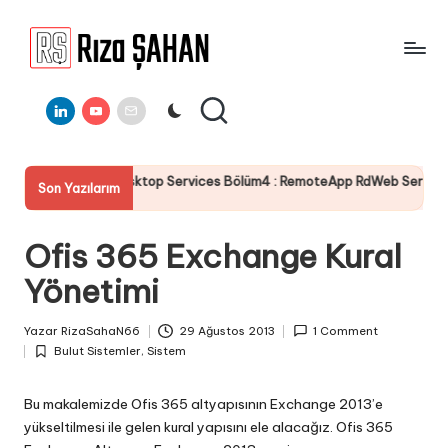
Skip
to
R
IT
content
ı
Linkedin
Youtube
E-
Bilgi
Mail
Paylaşım
z
Portalı
a
 Desktop Services Bölüm4 : RemoteApp RdWeb Sertifika Yapılandırması
Son Yazılarım
Ş
A
Ofis 365 Exchange Kural
H
Yönetimi
A
N
Yazar
RizaSahaN66
29 Ağustos 2013
1 Comment
Posted
Bulut Sistemler
,
Sistem
by
Posted
in
Bu makalemizde Ofis 365 altyapısının Exchange 2013’e
yükseltilmesi ile gelen kural yapısını ele alacağız. Ofis 365