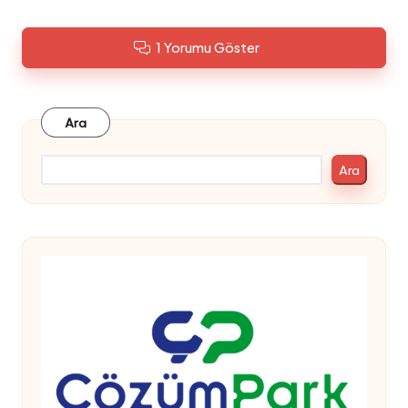
1 Yorumu Göster
Ara
Ara