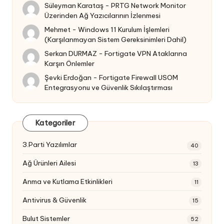
Süleyman Karataş
-
PRTG Network Monitor
Üzerinden Ağ Yazıcılarının İzlenmesi
Mehmet
-
Windows 11 Kurulum İşlemleri
(Karşılanmayan Sistem Gereksinimleri Dahil)
Serkan DURMAZ
-
Fortigate VPN Ataklarına
Karşın Önlemler
Şevki Erdoğan
-
Fortigate Firewall USOM
Entegrasyonu ve Güvenlik Sıkılaştırması
Kategoriler
3.Parti Yazılımlar
40
Ağ Ürünleri Ailesi
13
Anma ve Kutlama Etkinlikleri
11
Antivirus & Güvenlik
15
Bulut Sistemler
52