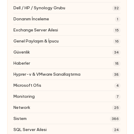
Dell / HP / Synology Grubu
32
Donanım İnceleme
1
Exchange Server Ailesi
15
Genel Paylaşım & İpucu
16
Güvenlik
34
Haberler
18
Hyprer-v & VMware Sanallaştırma
38
Microsoft Ofis
4
Monitoring
7
Network
25
Sistem
386
SQL Server Ailesi
24