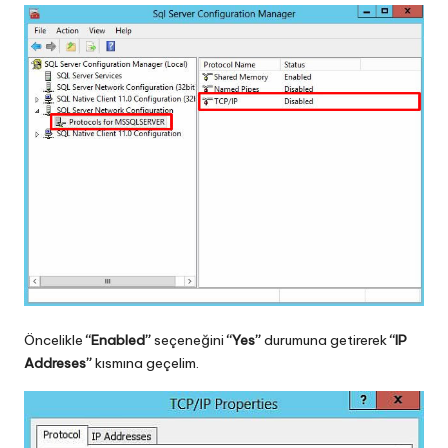
Öncelikle
“Enabled”
seçeneğini
“Yes”
durumuna getirerek
“IP
Addreses”
kısmına geçelim.