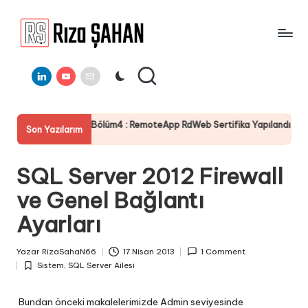
Skip
to
R
IT
content
ı
Linkedin
Youtube
E-
Bilgi
Mail
Paylaşım
z
Portalı
a
 Bölüm4 : RemoteApp RdWeb Sertifika Yapılandırması
Server
Son Yazılarım
Ş
19 Temm
A
SQL Server 2012 Firewall
H
ve Genel Bağlantı
A
Ayarları
N
Yazar
RizaSahaN66
17 Nisan 2013
1 Comment
Posted
Sistem
,
SQL Server Ailesi
by
Posted
in
Bundan önceki makalelerimizde Admin seviyesinde