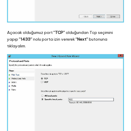
Açacak olduğumuz port
“TCP”
olduğundan Tcp seçimini
yapıp
“1433”
nolu porta izin vererek
“Next”
butonuna
tıklayalım.