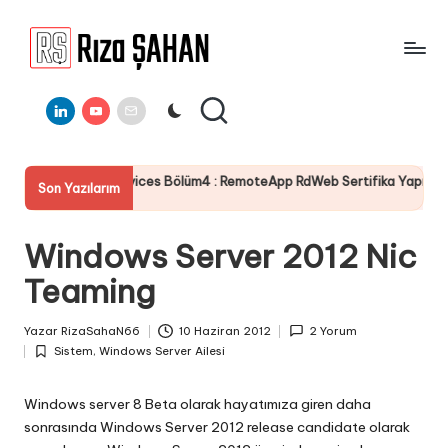
Skip
to
R
IT
content
ı
Linkedin
Youtube
E-
Bilgi
Mail
Paylaşım
z
Portalı
a
es Bölüm4 : RemoteApp RdWeb Sertifika Yapılandırması
Serv
Son Yazılarım
Ş
19 Te
A
Windows Server 2012 Nic
H
Teaming
A
N
Yazar
RizaSahaN66
10 Haziran 2012
2 Yorum
Posted
Sistem
,
Windows Server Ailesi
by
Posted
in
Windows server 8 Beta olarak hayatımıza giren daha
sonrasında Windows Server 2012 release candidate olarak