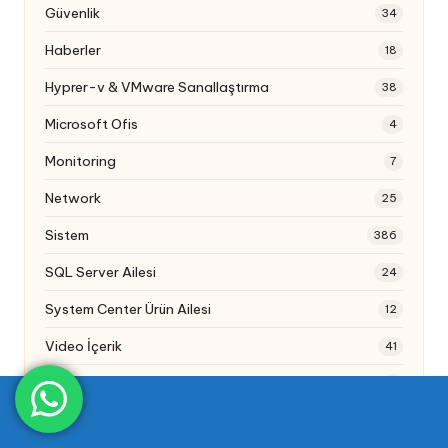
Güvenlik
34
Haberler
18
Hyprer-v & VMware Sanallaştırma
38
Microsoft Ofis
4
Monitoring
7
Network
25
Sistem
386
SQL Server Ailesi
24
System Center Ürün Ailesi
12
Video İçerik
41
Webcast
1
Windows 7/8/10/11
47