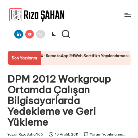
Skip
to
R
IT
content
ı
Linkedin
Youtube
E-
Bilgi
Mail
Paylaşım
z
Portalı
a
4 : RemoteApp RdWeb Sertifika Yapılandırması
Server 2025 
Son Yazılarım
Ş
19 Temmuz 2025
A
DPM 2012 Workgroup
H
Ortamda Çalışan
A
Bilgisayarlarda
N
Yedekleme ve Geri
Yükleme
Yazar
RizaSahaN66
10 Aralık 2011
Yorum Yapılmamış...
Posted