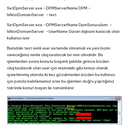
SetDpmServer.exe –DPMServerName DPM –
IsNonDomainServer –test
SetDpmServer.exe –DPMServerName DpmSunucuİsmi –
IsNonDomainServer –UserName Güven ilişkisini kuracak olan
kullanıcı ismi
Buradaki test isimli user sistemde olmamalı ve yeni bizim
vereceğimiz isimle oluşturulacak bir isim olmalıdır. Bu
işlemlerden sonra komutu başarılı şekilde girince bizden
oluşturulacak olan user için resimdeki gibi kırmızı olarak
işaretlenmiş alanda iki kez gözükmeden bizden bu kullanıcı
için parola belirlememizi ister bu işlemleri doğru yaptığımız
taktirde komut başarı ile tamamlanır.