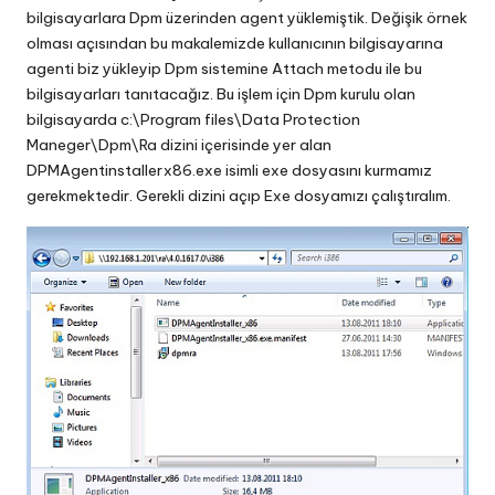
bilgisayarlara Dpm üzerinden agent yüklemiştik. Değişik örnek
olması açısından bu makalemizde kullanıcının bilgisayarına
agenti biz yükleyip Dpm sistemine Attach metodu ile bu
bilgisayarları tanıtacağız. Bu işlem için Dpm kurulu olan
bilgisayarda c:\Program files\Data Protection
Maneger\Dpm\Ra dizini içerisinde yer alan
DPMAgentinstallerx86.exe isimli exe dosyasını kurmamız
gerekmektedir. Gerekli dizini açıp Exe dosyamızı çalıştıralım.