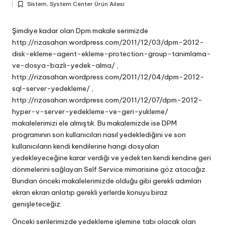
Sistem
,
System Center Ürün Ailesi
by
Posted
in
Şimdiye kadar olan Dpm makale serimizde
http://rizasahan.wordpress.com/2011/12/03/dpm-2012-
disk-ekleme-agent-ekleme-protection-group-tanimlama-
ve-dosya-bazli-yedek-alma/
,
http://rizasahan.wordpress.com/2011/12/04/dpm-2012-
sql-server-yedekleme/
,
http://rizasahan.wordpress.com/2011/12/07/dpm-2012-
hyper-v-server-yedekleme-ve-geri-yukleme/
makalelerimizi ele almıştık. Bu makalemizde ise DPM
programının son kullanıcıları nasıl yedeklediğini ve son
kullanıcıların kendi kendilerine hangi dosyaları
yedekleyeceğine karar verdiği ve yedekten kendi kendine geri
dönmelerini sağlayan Self Service mimarisine göz atacağız.
Bundan önceki makalelerimizde olduğu gibi gerekli adımları
ekran ekran anlatıp gerekli yerlerde konuyu biraz
genişleteceğiz.
Önceki serilerimizde yedekleme işlemine tabi olacak olan