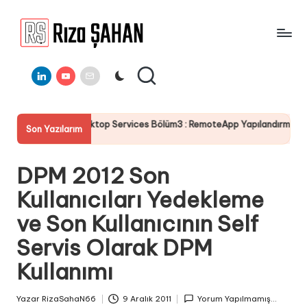
Skip
to
R
IT
content
ı
Linkedin
Youtube
E-
Bilgi
Mail
Paylaşım
z
Portalı
a
op Services Bölüm3 : RemoteApp Yapılandırması
Server 2025
Son Yazılarım
Ş
19 Temmuz 20
A
DPM 2012 Son
H
Kullanıcıları Yedekleme
A
ve Son Kullanıcının Self
N
Servis Olarak DPM
Kullanımı
Yazar
RizaSahaN66
9 Aralık 2011
Yorum Yapılmamış...
Posted