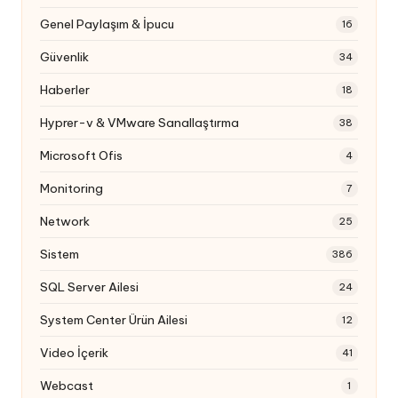
Genel Paylaşım & İpucu
16
Güvenlik
34
Haberler
18
Hyprer-v & VMware Sanallaştırma
38
Microsoft Ofis
4
Monitoring
7
Network
25
Sistem
386
SQL Server Ailesi
24
System Center Ürün Ailesi
12
Video İçerik
41
Webcast
1