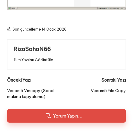
Son güncelleme 14 Ocak 2026
RizaSahaN66
Tüm Yazıları Görüntüle
Post
Önceki Yazı
Sonraki Yazı
navigation
Veeam5 Vmcopy (Sanal
Veeam5 File Copy
makina kopyalama)
Yorum Yapın...