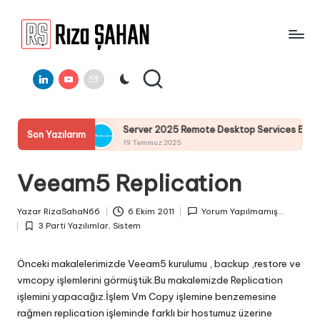
Skip
to
R
IT
content
ı
Linkedin
Youtube
E-
Bilgi
Mail
Paylaşım
z
Portalı
a
u
Server 2025 Remote Desktop Services Bölüm4 : RemoteApp R
Son Yazılarım
Ş
19 Temmuz 2025
A
Veeam5 Replication
H
A
Yazar
RizaSahaN66
6 Ekim 2011
Yorum Yapılmamış...
Posted
N
3.Parti Yazılımlar
,
Sistem
by
Posted
in
Önceki makalelerimizde Veeam5 kurulumu , backup ,restore ve
vmcopy işlemlerini görmüştük.Bu makalemizde Replication
işlemini yapacağız.İşlem Vm Copy işlemine benzemesine
rağmen replication işleminde farklı bir hostumuz üzerine