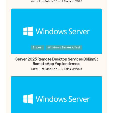
Yazar
RizaSahaN66
19 Temmuz 2025
Posted
by
Posted
Sistem
Windows Server Ailesi
in
Server 2025 Remote Desktop Services Bölüm3 :
RemoteApp Yapılandırması
Yazar
RizaSahaN66
19 Temmuz 2025
Posted
by