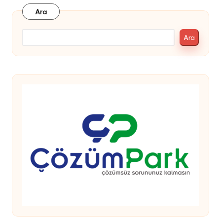
Ara
Ara