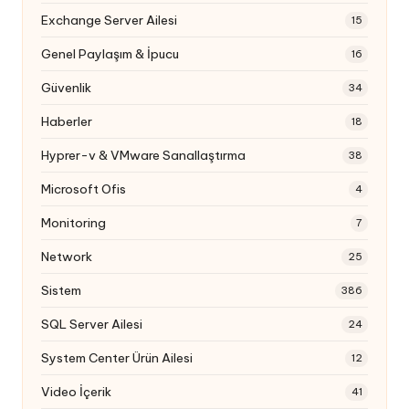
Exchange Server Ailesi
15
Genel Paylaşım & İpucu
16
Güvenlik
34
Haberler
18
Hyprer-v & VMware Sanallaştırma
38
Microsoft Ofis
4
Monitoring
7
Network
25
Sistem
386
SQL Server Ailesi
24
System Center Ürün Ailesi
12
Video İçerik
41