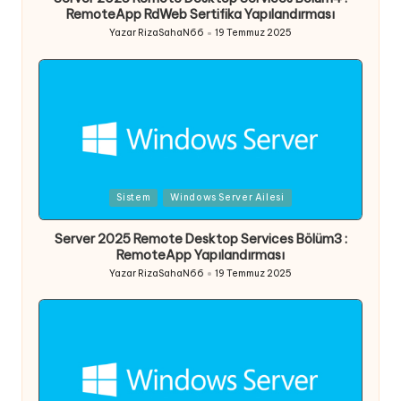
RemoteApp RdWeb Sertifika Yapılandırması
Yazar
RizaSahaN66
19 Temmuz 2025
Posted
by
Posted
Sistem
Windows Server Ailesi
in
Server 2025 Remote Desktop Services Bölüm3 :
RemoteApp Yapılandırması
Yazar
RizaSahaN66
19 Temmuz 2025
Posted
by