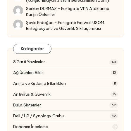
(Karşılanmayan Sistem Gereksinimleri Dahil)
Serkan DURMAZ
-
Fortigate VPN Ataklarına
Karşın Önlemler
Şevki Erdoğan
-
Fortigate Firewall USOM
Entegrasyonu ve Güvenlik Sıkılaştırması
Kategoriler
3.Parti Yazılımlar
40
Ağ Ürünleri Ailesi
13
Anma ve Kutlama Etkinlikleri
11
Antivirus & Güvenlik
15
Bulut Sistemler
52
Dell / HP / Synology Grubu
32
Donanım İnceleme
1