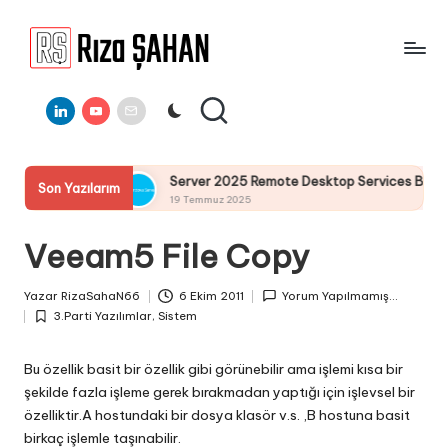
Skip
to
R
IT
content
ı
Linkedin
Youtube
E-
Bilgi
Mail
Paylaşım
z
Portalı
a
lumu
Server 2025 Remote Desktop Services Bölüm4 : RemoteA
Son Yazılarım
Ş
19 Temmuz 2025
A
Veeam5 File Copy
H
A
Yazar
RizaSahaN66
6 Ekim 2011
Yorum Yapılmamış...
Posted
N
3.Parti Yazılımlar
,
Sistem
by
Posted
in
Bu özellik basit bir özellik gibi görünebilir ama işlemi kısa bir
şekilde fazla işleme gerek bırakmadan yaptığı için işlevsel bir
özelliktir.A hostundaki bir dosya klasör v.s. ,B hostuna basit
birkaç işlemle taşınabilir.