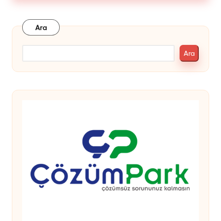
Ara
Ara