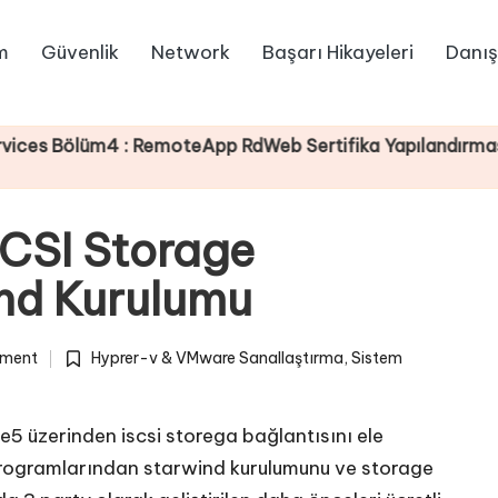
m
Güvenlik
Network
Başarı Hikayeleri
Danış
4 : RemoteApp RdWeb Sertifika Yapılandırması
CSI Storage
ind Kurulumu
ment
Hyprer-v & VMware Sanallaştırma
,
Sistem
Posted
in
 üzerinden iscsi storega bağlantısını ele
rogramlarından starwind kurulumunu ve storage