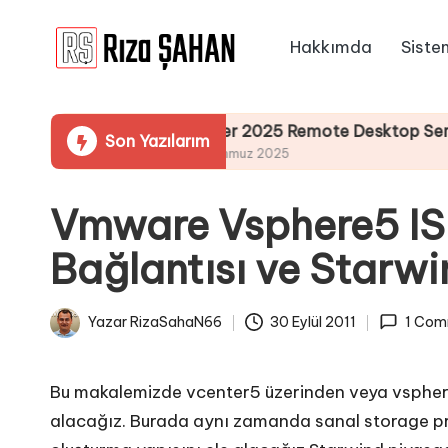
Hakkımda
Siste
Skip
R
to
IT
content
ı
Bilgi
mu
Server 2025 Remote Desktop Services Bölüm
Son Yazılarım
Paylaşım
z
19 Temmuz 2025
Portalı
a
Vmware Vsphere5 IS
Ş
Bağlantısı ve Starw
A
H
Yazar
RizaSahaN66
30 Eylül 2011
1 Com
Posted
A
by
N
Bu makalemizde vcenter5 üzerinden veya vsphere5
alacağız. Burada aynı zamanda sanal storage p