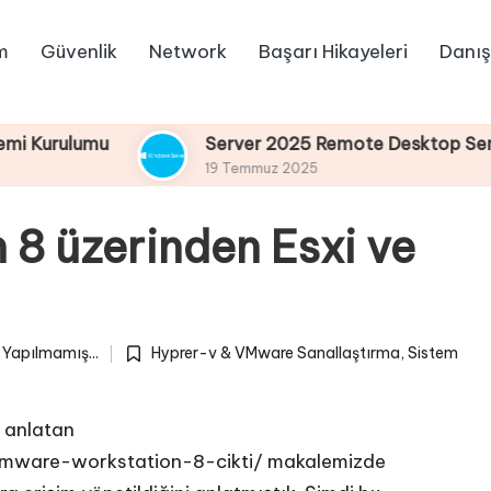
m
Güvenlik
Network
Başarı Hikayeleri
Danış
u
Server 2025 Remote Desktop Services Bölüm
19 Temmuz 2025
8 üzerinden Esxi ve
Yapılmamış...
Hyprer-v & VMware Sanallaştırma
,
Sistem
Posted
in
i anlatan
mware-workstation-8-cikti/
makalemizde