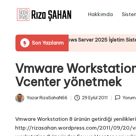
Hakkımda
Siste
Skip
R
to
IT
content
ı
Bilgi
 Üzerinden Windows Server 2025 İşletim Sistemi Kurulum
Son Yazılarım
Paylaşım
z
Portalı
a
Vmware Workstation 
Ş
Vcenter yönetmek
A
H
Yazar
RizaSahaN66
29 Eylül 2011
Yorum 
Posted
A
by
N
Vmware Workstation 8 ürünün getirdiği yenilikler
http://rizasahan.wordpress.com/2011/09/20/v