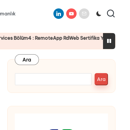
Linkedin
Youtube
E-
manlık
Mail
4 : RemoteApp RdWeb Sertifika Yapılandırması
Ara
Ara