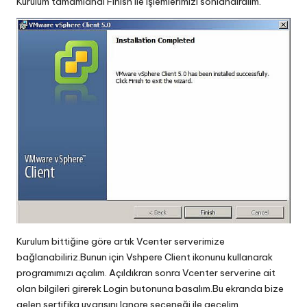
Kurulum tamamlandı Finish ile işlemlerimizi sonlandıralım.
Kurulum bittiğine göre artık Vcenter serverimize
bağlanabiliriz.Bunun için Vshpere Client ikonunu kullanarak
programımızı açalım. Açıldıkran sonra Vcenter serverine ait
olan bilgileri girerek Login butonuna basalım.Bu ekranda bize
gelen sertifika uyarısını Ignore seçeneği ile geçelim.