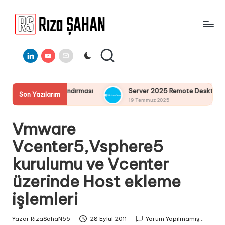
Skip
to
R
IT
content
ı
Linkedin
Youtube
E-
Bilgi
Mail
Paylaşım
z
Portalı
a
andırması
Server 2025 Remote Desktop Services Bölüm3 : Re
Son Yazılarım
Ş
19 Temmuz 2025
A
Vmware
H
Vcenter5,Vsphere5
A
kurulumu ve Vcenter
N
üzerinde Host ekleme
işlemleri
Yazar
RizaSahaN66
28 Eylül 2011
Yorum Yapılmamış...
Posted