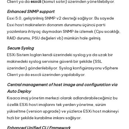
Client ya da
esxcli
(komut satırı) üzerinden yönetilebiliyor.
Enhanced SNMP support
Esxi 5.0, geliştirilmiş SNMP v2 desteği sağlıyor. Bu sayede
Esxi host makinelerin donanım durumunu üçüncü parti
yazılımlara ihtiyaç duymadan SNMP ile izlemek (Cpu sıcaklığı,
RAID durumu, PSU değeleri vb) mümkün hale gelmiş.
Secure Syslog
ESXi Sistem logları kendi üzerindeki syslog ya da uzak bir
makinedeki syslog servisine güvenli bir şekilde (SSL
üzerinden) gönderilebiliyor. Syslog konfigürasyonu vSphere
Client ya da esxcli üzerinden yapılabiliyor.
Central management of host image and configuration via
Auto Deploy
Kısaca imaj yönetim merkezi olarak adlandırabileceğimiz bu
özellik ESXi host imajlarını tek yerden yönetme, sürüm
yükseltme (version upgrade) ve yüzlerce ESXi host makineyi
hızlı bir şekilde kurabilme imkanı sağlıyor.
Enhanced Unified CLI Framework