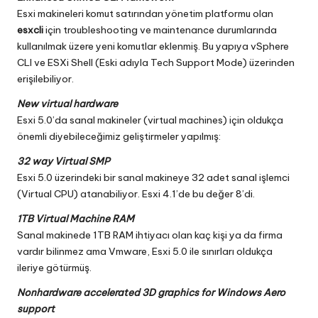
Esxi makineleri komut satırından yönetim platformu olan
esxcli
için troubleshooting ve maintenance durumlarında
kullanılmak üzere yeni komutlar eklenmiş. Bu yapıya vSphere
CLI ve ESXi Shell (Eski adıyla Tech Support Mode) üzerinden
erişilebiliyor.
New
virtual hardware
Esxi 5.0’da sanal makineler (virtual machines) için oldukça
önemli diyebileceğimiz geliştirmeler yapılmış:
32 way Virtual SMP
Esxi 5.0 üzerindeki bir sanal makineye 32 adet sanal işlemci
(Virtual CPU) atanabiliyor. Esxi 4.1’de bu değer 8’di.
1TB Virtual Machine RAM
Sanal makinede 1TB RAM ihtiyacı olan kaç kişi ya da firma
vardır bilinmez ama Vmware, Esxi 5.0 ile sınırları oldukça
ileriye götürmüş.
Nonhardware accelerated 3D graphics for Windows Aero
support