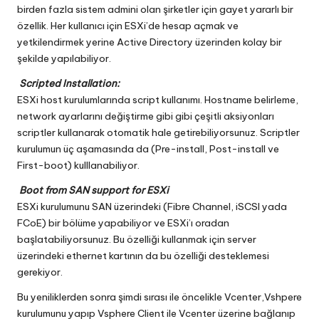
birden fazla sistem admini olan şirketler için gayet yararlı bir
özellik. Her kullanıcı için ESXi’de hesap açmak ve
yetkilendirmek yerine Active Directory üzerinden kolay bir
şekilde yapılabiliyor.
Scripted Installation:
ESXi host kurulumlarında script kullanımı. Hostname belirleme,
network ayarlarını değiştirme gibi gibi çeşitli aksiyonları
scriptler kullanarak otomatik hale getirebiliyorsunuz. Scriptler
kurulumun üç aşamasında da (Pre-install, Post-install ve
First-boot) kulllanabiliyor.
Boot from SAN support for ESXi
ESXi kurulumunu SAN üzerindeki (Fibre Channel, iSCSI yada
FCoE) bir bölüme yapabiliyor ve ESXi’ı oradan
başlatabiliyorsunuz. Bu özelliği kullanmak için server
üzerindeki ethernet kartının da bu özelliği desteklemesi
gerekiyor.
Bu yeniliklerden sonra şimdi sırası ile öncelikle Vcenter,Vshpere
kurulumunu yapıp Vsphere Client ile Vcenter üzerine bağlanıp