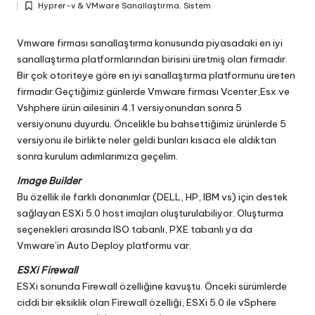
Hyprer-v & VMware Sanallaştırma
,
Sistem
by
Posted
in
Vmware firması sanallaştırma konusunda piyasadaki en iyi
sanallaştırma platformlarından birisini üretmiş olan firmadır.
Bir çok otoriteye göre en iyi sanallaştırma platformunu üreten
firmadır.Geçtiğimiz günlerde Vmware firması Vcenter,Esx ve
Vshphere ürün ailesinin 4.1 versiyonundan sonra 5
versiyonunu duyurdu. Öncelikle bu bahsettiğimiz ürünlerde 5
versiyonu ile birlikte neler geldi bunları kısaca ele aldıktan
sonra kurulum adımlarımıza geçelim.
Image Builder
Bu özellik ile farklı donanımlar (DELL, HP, IBM vs) için destek
sağlayan ESXi 5.0 host imajları oluşturulabiliyor. Oluşturma
seçenekleri arasında ISO tabanlı, PXE tabanlı ya da
Vmware’in Auto Deploy platformu var.
ESXi Firewall
ESXi sonunda Firewall özelliğine kavuştu. Önceki sürümlerde
ciddi bir eksiklik olan Firewall özelliği, ESXi 5.0 ile vSphere