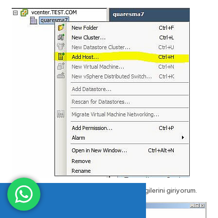
Eklenecek olan hostumun ip ve account bilgilerini giriyorum.