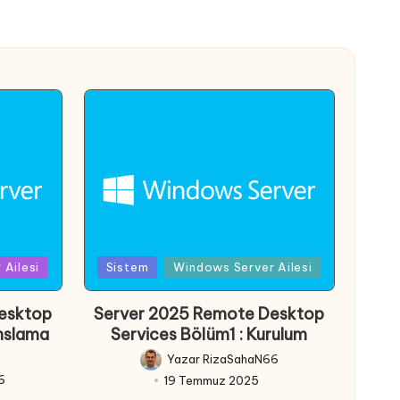
Posted
Ailesi
Sistem
Windows Server Ailesi
in
esktop
Server 2025 Remote Desktop
anslama
Services Bölüm1 : Kurulum
Yazar
RizaSahaN66
Posted
6
19 Temmuz 2025
by