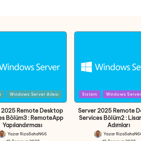
d
Posted
m
Windows Server Ailesi
Sistem
Windows Server 
in
r 2025 Remote Desktop
Server 2025 Remote D
es Bölüm3 : RemoteApp
Services Bölüm2 : Lis
Yapılandırması
Adımları
Yazar
RizaSahaN66
Yazar
RizaSahaN6
Posted
Posted