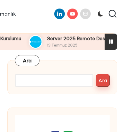
Linkedin
Youtube
E-
manlık
Mail
u
Server 2025 Remote Desktop Services Bölüm4
19 Temmuz 2025
Ara
Ara