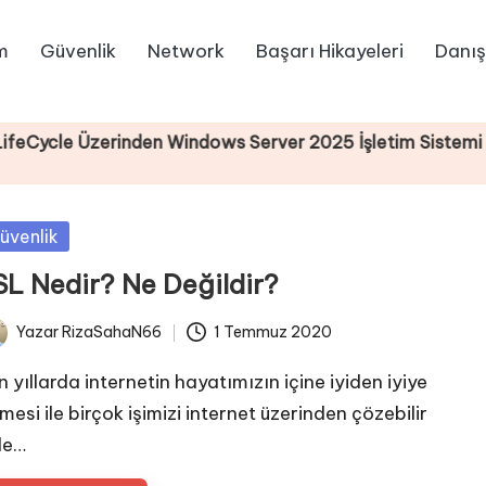
m
Güvenlik
Network
Başarı Hikayeleri
Danış
Üzerinden Windows Server 2025 İşletim Sistemi Kurulum
sted
üvenlik
SL Nedir? Ne Değildir?
Yazar
RizaSahaN66
1 Temmuz 2020
ted
 yıllarda internetin hayatımızın içine iyiden iyiye
mesi ile birçok işimizi internet üzerinden çözebilir
le…