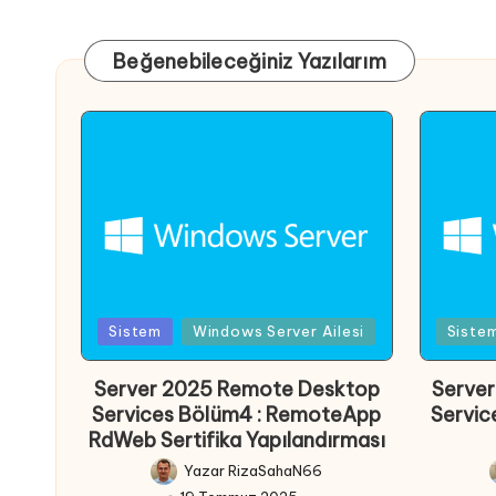
Beğenebileceğiniz Yazılarım
Posted
Poste
Sistem
Windows Server Ailesi
Siste
in
in
Server 2025 Remote Desktop
Serve
Services Bölüm4 : RemoteApp
Servic
RdWeb Sertifika Yapılandırması
Yazar
RizaSahaN66
Posted