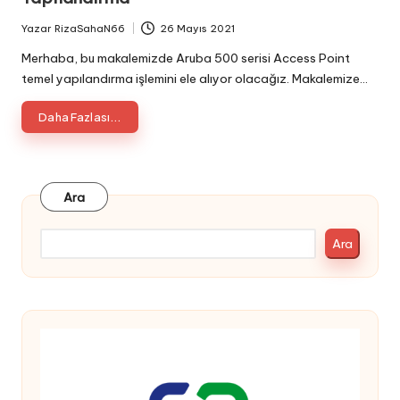
Yazar
RizaSahaN66
26 Mayıs 2021
Posted
by
Merhaba, bu makalemizde Aruba 500 serisi Access Point
temel yapılandırma işlemini ele alıyor olacağız. Makalemize…
Daha Fazlası...
Ara
Ara