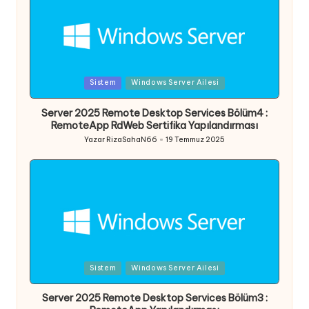
Posted
Sistem
Windows Server Ailesi
in
Server 2025 Remote Desktop Services Bölüm4 :
RemoteApp RdWeb Sertifika Yapılandırması
Yazar
RizaSahaN66
19 Temmuz 2025
Posted
by
Posted
Sistem
Windows Server Ailesi
in
Server 2025 Remote Desktop Services Bölüm3 :