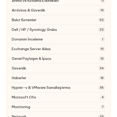
Anma ve Kutlama Etkinlikleri
11
Antivirus & Güvenlik
15
Bulut Sistemler
52
Dell / HP / Synology Grubu
32
Donanım İnceleme
1
Exchange Server Ailesi
15
Genel Paylaşım & İpucu
16
Güvenlik
34
Haberler
18
Hyprer-v & VMware Sanallaştırma
38
Microsoft Ofis
4
Monitoring
7
Network
25