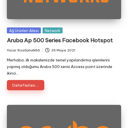
Posted
Ağ Ürünleri Ailesi
Network
in
Aruba Ap 500 Series Facebook Hotspot
Yazar
RizaSahaN66
26 Mayıs 2021
Posted
by
Merhaba, ilk makalemizde temel yapılandırma işlemlerini
yapmış olduğumu Aruba 500 serisi Access point üzerinde
ikinci…
Daha Fazlası...