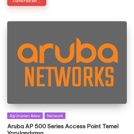
Daha Fazlası...
Posted
Ağ Ürünleri Ailesi
Network
in
Aruba AP 500 Series Access Point Temel
Yapılandırma