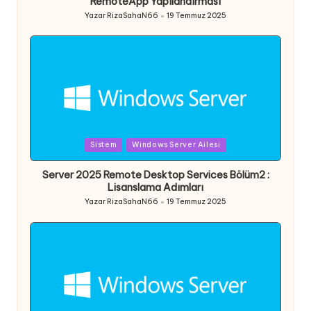
RemoteApp Yapılandırması
Yazar
RizaSahaN66
19 Temmuz 2025
Posted
by
Posted
Sistem
Windows Server Ailesi
in
Server 2025 Remote Desktop Services Bölüm2 :
Lisanslama Adımları
Yazar
RizaSahaN66
19 Temmuz 2025
Posted
by