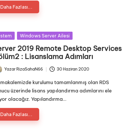
Daha Fazlası...
sted
istem
Windows Server Ailesi
erver 2019 Remote Desktop Services
ölüm2 : Lisanslama Adımları
Yazar
RizaSahaN66
30 Haziran 2020
ted
 makalemizde kurulumu tamamlanmış olan RDS
nucu üzerinde lisans yapılandırma adımlarını ele
ıyor olacağız. Yapılandırma…
Daha Fazlası...