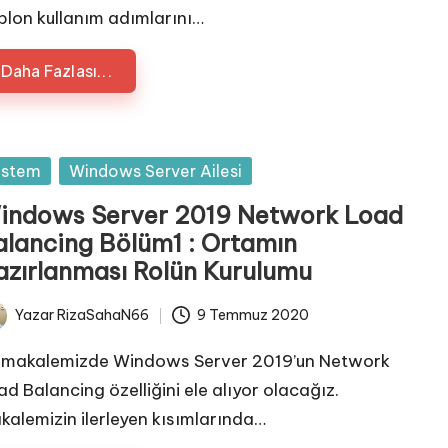
blon kullanım adımlarını…
Daha Fazlası...
sted
istem
Windows Server Ailesi
indows Server 2019 Network Load
alancing Bölüm1 : Ortamın
azırlanması Rolün Kurulumu
Yazar
RizaSahaN66
9 Temmuz 2020
ted
 makalemizde Windows Server 2019’un Network
ad Balancing özelliğini ele alıyor olacağız.
kalemizin ilerleyen kısımlarında…