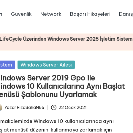
m
Güvenlik
Network
Başarı Hikayeleri
Danış
e Üzerinden Windows Server 2025 İşletim Sistemi Kurul
sted
istem
Windows Server Ailesi
indows Server 2019 Gpo ile
indows 10 Kullanıcılarına Aynı Başlat
enüsü Şablonunu Uyarlamak
Yazar
RizaSahaN66
22 Ocak 2021
ted
 makalemizde Windows 10 kullanıcılarında aynı
şlat menüsü düzenini kullanmaya zorlamak için