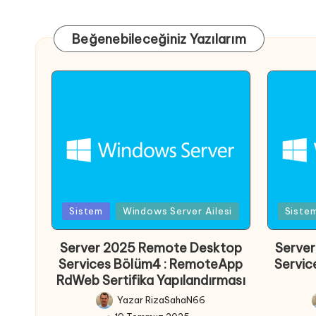
Beğenebileceğiniz Yazılarım
Posted
Poste
Sistem
Windows Server Ailesi
Siste
in
in
Server 2025 Remote Desktop
Serve
Services Bölüm4 : RemoteApp
Servic
RdWeb Sertifika Yapılandırması
Yazar
RizaSahaN66
Posted