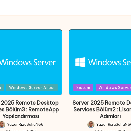
d
Posted
m
Windows Server Ailesi
Sistem
Windows Server 
in
r 2025 Remote Desktop
Server 2025 Remote D
es Bölüm3 : RemoteApp
Services Bölüm2 : Lis
Yapılandırması
Adımları
Yazar
RizaSahaN66
Yazar
RizaSahaN6
Posted
Posted