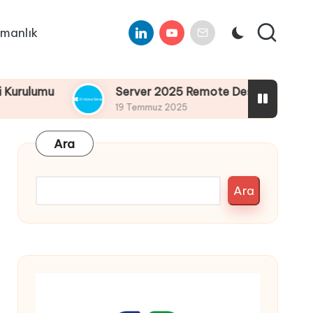
Linkedin
Youtube
E-
manlık
Mail
umu
Server 2025 Remote Desktop Services Bölü
19 Temmuz 2025
Ara
Ara