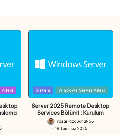
Posted
Ailesi
Sistem
Windows Server Ailesi
in
esktop
Server 2025 Remote Desktop
anslama
Services Bölüm1 : Kurulum
Yazar
RizaSahaN66
Posted
6
19 Temmuz 2025
by