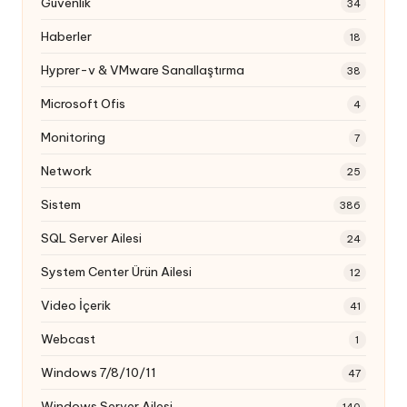
Güvenlik
34
Haberler
18
Hyprer-v & VMware Sanallaştırma
38
Microsoft Ofis
4
Monitoring
7
Network
25
Sistem
386
SQL Server Ailesi
24
System Center Ürün Ailesi
12
Video İçerik
41
Webcast
1
Windows 7/8/10/11
47
Windows Server Ailesi
140