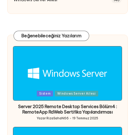
Beğenebileceğiniz Yazılarım
Posted
Sistem
Windows Server Ailesi
in
Server 2025 Remote Desktop Services Bölüm4 :
RemoteApp RdWeb Sertifika Yapılandırması
Yazar
RizaSahaN66
19 Temmuz 2025
Posted
by