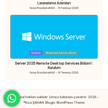
Lisanslama Adımları
Yazar
RizaSahaN66
19 Temmuz 2025
Posted
by
Posted
Sistem
Windows Server Ailesi
in
Server 2025 Remote Desktop Services Bölüm1 :
Kurulum
Yazar
RizaSahaN66
19 Temmuz 2025
Posted
by
Tüm yasal hakları saklıdır. İzinsiz kullanımı yasaktır. 2026 -
®Rıza ŞAHAN.
Bloglo WordPress Theme