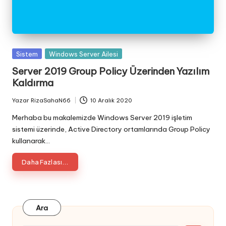
Posted
Sistem
Windows Server Ailesi
in
Server 2019 Group Policy Üzerinden Yazılım
Kaldırma
Yazar
RizaSahaN66
10 Aralık 2020
Posted
by
Merhaba bu makalemizde Windows Server 2019 işletim
sistemi üzerinde, Active Directory ortamlarında Group Policy
kullanarak…
Daha Fazlası...
Ara