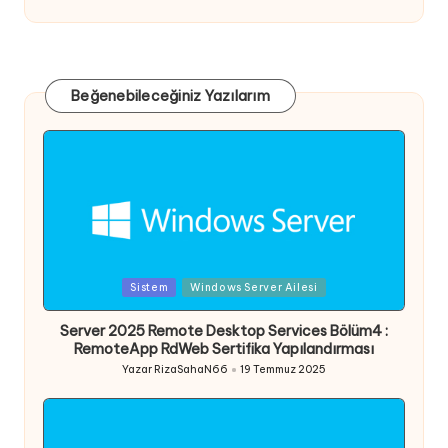
Beğenebileceğiniz Yazılarım
Posted
Sistem
Windows Server Ailesi
in
Server 2025 Remote Desktop Services Bölüm4 :
RemoteApp RdWeb Sertifika Yapılandırması
Yazar
RizaSahaN66
19 Temmuz 2025
Posted
by