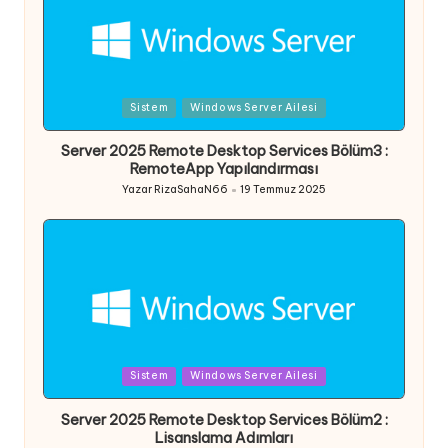
Posted
Sistem
Windows Server Ailesi
in
Server 2025 Remote Desktop Services Bölüm3 :
RemoteApp Yapılandırması
Yazar
RizaSahaN66
19 Temmuz 2025
Posted
by
Posted
Sistem
Windows Server Ailesi
in
Server 2025 Remote Desktop Services Bölüm2 :
Lisanslama Adımları