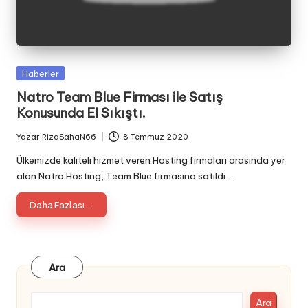
Posted
Haberler
in
Natro Team Blue Firması ile Satış
Konusunda El Sıkıştı.
Yazar
RizaSahaN66
8 Temmuz 2020
Posted
by
Ülkemizde kaliteli hizmet veren Hosting firmaları arasında yer
alan Natro Hosting, Team Blue firmasına satıldı.…
Daha Fazlası...
Ara
Ara