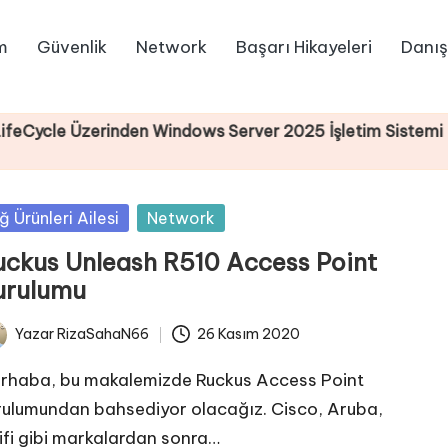
m
Güvenlik
Network
Başarı Hikayeleri
Danış
Üzerinden Windows Server 2025 İşletim Sistemi Kurulum
sted
ğ Ürünleri Ailesi
Network
uckus Unleash R510 Access Point
urulumu
Yazar
RizaSahaN66
26 Kasım 2020
ted
rhaba, bu makalemizde Ruckus Access Point
rulumundan bahsediyor olacağız. Cisco, Aruba,
ifi gibi markalardan sonra…