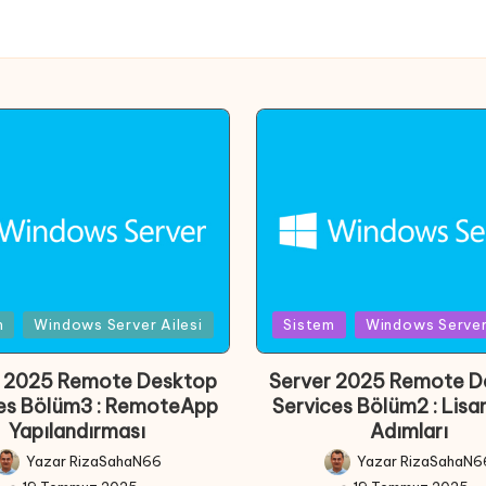
d
Posted
m
Windows Server Ailesi
Sistem
Windows Server 
in
r 2025 Remote Desktop
Server 2025 Remote D
es Bölüm3 : RemoteApp
Services Bölüm2 : Lis
Yapılandırması
Adımları
Yazar
RizaSahaN66
Yazar
RizaSahaN6
Posted
Posted