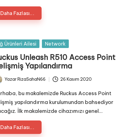
Daha Fazlası...
sted
ğ Ürünleri Ailesi
Network
uckus Unleash R510 Access Point
elişmiş Yapılandırma
Yazar
RizaSahaN66
26 Kasım 2020
ted
rhaba, bu makalemizde Ruckus Access Point
lişmiş yapılandırma kurulumundan bahsediyor
acağız. İlk makalemizde cihazımızı genel…
Daha Fazlası...