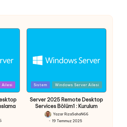
Posted
Ailesi
Sistem
Windows Server Ailesi
in
esktop
Server 2025 Remote Desktop
anslama
Services Bölüm1 : Kurulum
Yazar
RizaSahaN66
Posted
6
19 Temmuz 2025
by