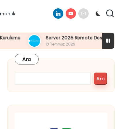
Linkedin
Youtube
E-
manlık
Mail
u
Server 2025 Remote Desktop Services Bölüm4
19 Temmuz 2025
Ara
Ara