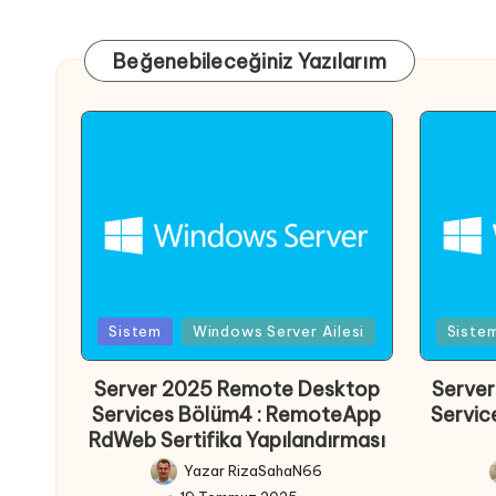
Beğenebileceğiniz Yazılarım
Posted
Poste
Sistem
Windows Server Ailesi
Siste
in
in
Server 2025 Remote Desktop
Serve
Services Bölüm4 : RemoteApp
Servic
RdWeb Sertifika Yapılandırması
Yazar
RizaSahaN66
Posted