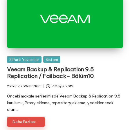
Posted
3.Parti Yazılımlar
Sistem
in
Veeam Backup & Replication 9.5
Replication / Failback– Bölüm10
Yazar
RizaSahaN66
7 Mayıs 2019
Posted
by
Önceki makale serilerimizde Veeam Backup & Replication 9.5
kurulumu, Proxy ekleme, repository ekleme, yedeklenecek
olan…
Daha Fazlası...