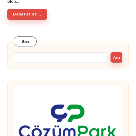
olan…
Daha Fazlası...
Ara
Ara