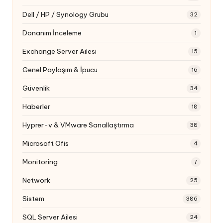
Dell / HP / Synology Grubu
32
Donanım İnceleme
1
Exchange Server Ailesi
15
Genel Paylaşım & İpucu
16
Güvenlik
34
Haberler
18
Hyprer-v & VMware Sanallaştırma
38
Microsoft Ofis
4
Monitoring
7
Network
25
Sistem
386
SQL Server Ailesi
24