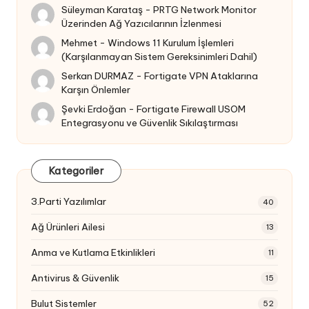
Süleyman Karataş
-
PRTG Network Monitor
Üzerinden Ağ Yazıcılarının İzlenmesi
Mehmet
-
Windows 11 Kurulum İşlemleri
(Karşılanmayan Sistem Gereksinimleri Dahil)
Serkan DURMAZ
-
Fortigate VPN Ataklarına
Karşın Önlemler
Şevki Erdoğan
-
Fortigate Firewall USOM
Entegrasyonu ve Güvenlik Sıkılaştırması
Kategoriler
3.Parti Yazılımlar
40
Ağ Ürünleri Ailesi
13
Anma ve Kutlama Etkinlikleri
11
Antivirus & Güvenlik
15
Bulut Sistemler
52