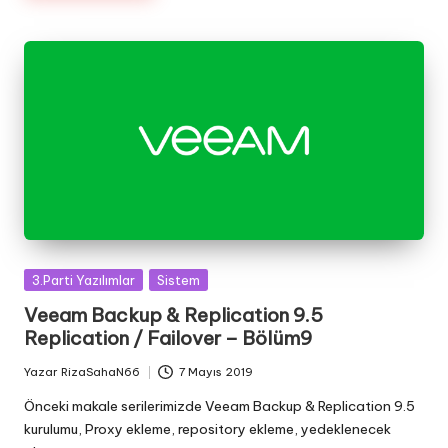
Posted
3.Parti Yazılımlar
Sistem
in
Veeam Backup & Replication 9.5
Replication / Failover – Bölüm9
Yazar
RizaSahaN66
7 Mayıs 2019
Posted
by
Önceki makale serilerimizde Veeam Backup & Replication 9.5
kurulumu, Proxy ekleme, repository ekleme, yedeklenecek