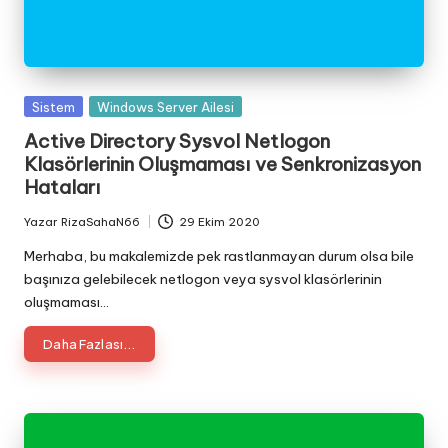
Posted
Sistem
Windows Server Ailesi
in
Active Directory Sysvol Netlogon
Klasörlerinin Oluşmaması ve Senkronizasyon
Hataları
Yazar
RizaSahaN66
29 Ekim 2020
Posted
by
Merhaba, bu makalemizde pek rastlanmayan durum olsa bile
başınıza gelebilecek netlogon veya sysvol klasörlerinin
oluşmaması…
Daha Fazlası...