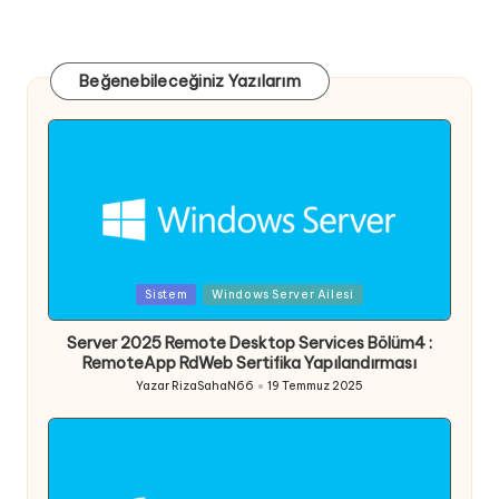
Beğenebileceğiniz Yazılarım
Posted
Sistem
Windows Server Ailesi
in
Server 2025 Remote Desktop Services Bölüm4 :
RemoteApp RdWeb Sertifika Yapılandırması
Yazar
RizaSahaN66
19 Temmuz 2025
Posted
by