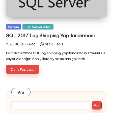
Posted
Sistem
SQL Server Ailesi
in
SQL 2017 Log Shipping Yapılandırması
Yazar
RizaSahaN66
31 Ekim 2019
Posted
by
Bu makalemizde SQL log shipping yapılandırma işlemlerini ele
alıyor olacağız. Son yıllarda yazılımların çok hızlı…
Daha Fazlası...
Ara
Ara