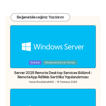
Beğenebileceğiniz Yazılarım
Posted
Sistem
Windows Server Ailesi
in
Server 2025 Remote Desktop Services Bölüm4 :
RemoteApp RdWeb Sertifika Yapılandırması
Yazar
RizaSahaN66
19 Temmuz 2025
Posted
by