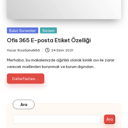
Posted
Bulut Sistemler
Sistem
in
Ofis 365 E-posta Etiket Özelliği
Yazar
RizaSahaN66
24 Ekim 2021
Posted
by
Merhaba, bu makalemizde ağırlıklı olarak kimlik avı ile zarar
verecek maillerden korunmak ve kurum dışından…
Daha Fazlası...
Ara
Ara