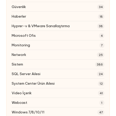
Güvenlik
34
Haberler
18
Hyprer-v & VMware Sanallaştırma
38
Microsoft Ofis
4
Monitoring
7
Network
25
Sistem
386
SQL Server Ailesi
24
System Center Ürün Ailesi
12
Video İçerik
41
Webcast
1
Windows 7/8/10/11
47