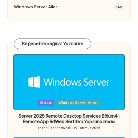
Windows Server Ailesi
140
Beğenebileceğiniz Yazılarım
Posted
Sistem
Windows Server Ailesi
in
Server 2025 Remote Desktop Services Bölüm4 :
RemoteApp RdWeb Sertifika Yapılandırması
Yazar
RizaSahaN66
19 Temmuz 2025
Posted
by