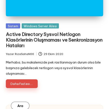
Posted
Sistem
Windows Server Ailesi
in
Active Directory Sysvol Netlogon
Klasörlerinin Oluşmaması ve Senkronizasyon
Hataları
Yazar
RizaSahaN66
29 Ekim 2020
Posted
by
Merhaba, bu makalemizde pek rastlanmayan durum olsa bile
başınıza gelebilecek netlogon veya sysvol klasörlerinin
oluşmaması…
Daha Fazlası...
Ara