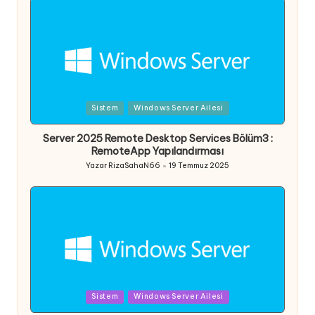
Posted
Sistem
Windows Server Ailesi
in
Server 2025 Remote Desktop Services Bölüm3 :
RemoteApp Yapılandırması
Yazar
RizaSahaN66
19 Temmuz 2025
Posted
by
Posted
Sistem
Windows Server Ailesi
in