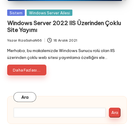
Posted
Sistem
Windows Server Ailesi
in
Windows Server 2022 IIS Üzerinden Çoklu
Site Yayımı
Yazar
RizaSahaN66
18 Aralık 2021
Posted
by
Merhaba, bu makalemizde Windows Sunucu rolü olan IIS
üzerinden çoklu web sitesi yayımlama özelliğini ele…
Daha Fazlası...
Ara
Ara