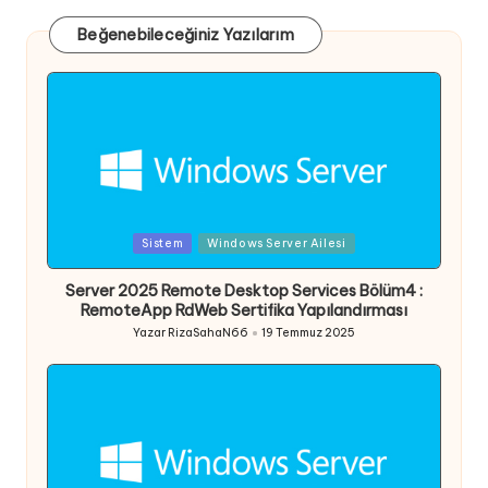
Beğenebileceğiniz Yazılarım
Posted
Sistem
Windows Server Ailesi
in
Server 2025 Remote Desktop Services Bölüm4 :
RemoteApp RdWeb Sertifika Yapılandırması
Yazar
RizaSahaN66
19 Temmuz 2025
Posted
by