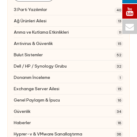
3.Parti Yazılımlar
40
Ağ Ürünleri Ailesi
13
Anma ve Kutlama Etkinlikleri
11
Antivirus & Güvenlik
15
Bulut Sistemler
52
Dell / HP / Synology Grubu
32
Donanım İnceleme
1
Exchange Server Ailesi
15
Genel Paylaşım & İpucu
16
Güvenlik
34
Haberler
18
Hyprer-v & VMware Sanallaştırma
38