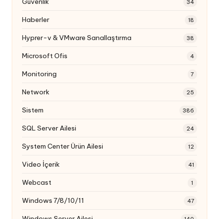
Güvenlik
34
Haberler
18
Hyprer-v & VMware Sanallaştırma
38
Microsoft Ofis
4
Monitoring
7
Network
25
Sistem
386
SQL Server Ailesi
24
System Center Ürün Ailesi
12
Video İçerik
41
Webcast
1
Windows 7/8/10/11
47
Windows Server Ailesi
140