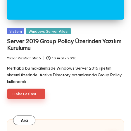
Posted
Sistem
Windows Server Ailesi
in
Server 2019 Group Policy Üzerinden Yazılım
Kurulumu
Yazar
RizaSahaN66
10 Aralık 2020
Posted
by
Merhaba bu makalemizde Windows Server 2019 işletim
sistemi üzerinde, Active Directory ortamlarında Group Policy
kullanarak…
Daha Fazlası...
Ara