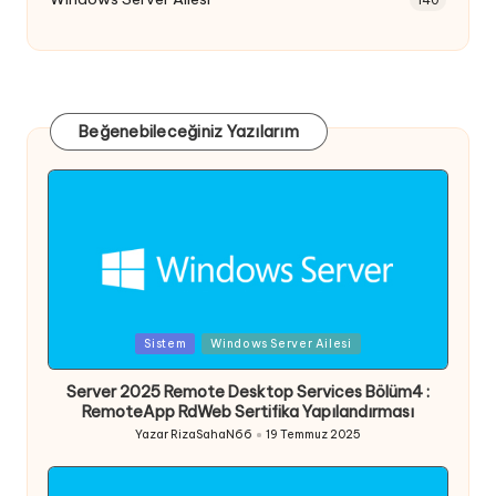
Beğenebileceğiniz Yazılarım
Posted
Sistem
Windows Server Ailesi
in
Server 2025 Remote Desktop Services Bölüm4 :
RemoteApp RdWeb Sertifika Yapılandırması
Yazar
RizaSahaN66
19 Temmuz 2025
Posted
by