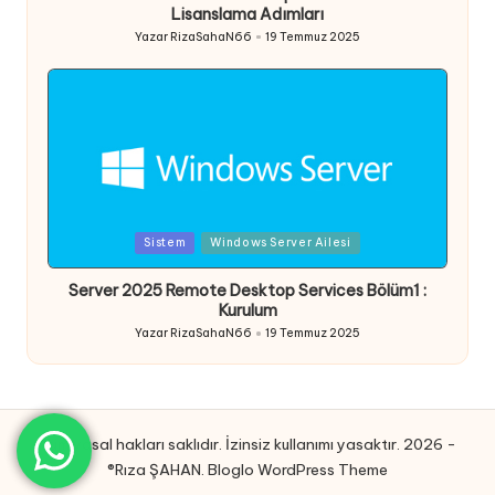
Lisanslama Adımları
Yazar
RizaSahaN66
19 Temmuz 2025
Posted
by
Posted
Sistem
Windows Server Ailesi
in
Server 2025 Remote Desktop Services Bölüm1 :
Kurulum
Yazar
RizaSahaN66
19 Temmuz 2025
Posted
by
Tüm yasal hakları saklıdır. İzinsiz kullanımı yasaktır. 2026 -
®Rıza ŞAHAN.
Bloglo WordPress Theme