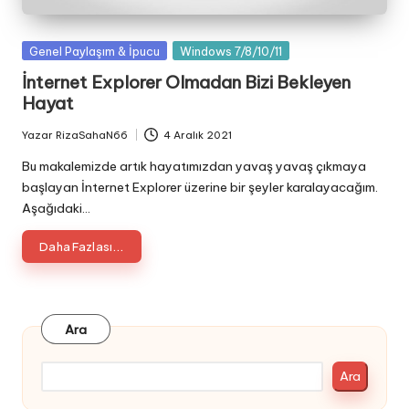
Posted
Genel Paylaşım & İpucu
Windows 7/8/10/11
in
İnternet Explorer Olmadan Bizi Bekleyen
Hayat
Yazar
RizaSahaN66
4 Aralık 2021
Posted
by
Bu makalemizde artık hayatımızdan yavaş yavaş çıkmaya
başlayan İnternet Explorer üzerine bir şeyler karalayacağım.
Aşağıdaki…
Daha Fazlası...
Ara
Ara