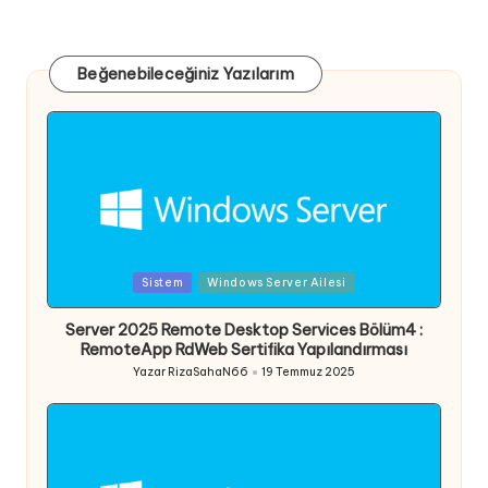
Beğenebileceğiniz Yazılarım
Posted
Sistem
Windows Server Ailesi
in
Server 2025 Remote Desktop Services Bölüm4 :
RemoteApp RdWeb Sertifika Yapılandırması
Yazar
RizaSahaN66
19 Temmuz 2025
Posted
by