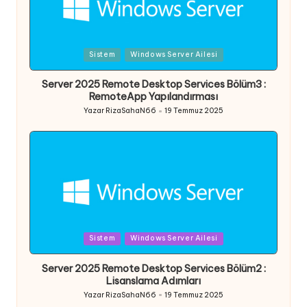
Posted
Sistem
Windows Server Ailesi
in
Server 2025 Remote Desktop Services Bölüm3 :
RemoteApp Yapılandırması
Yazar
RizaSahaN66
19 Temmuz 2025
Posted
by
Posted
Sistem
Windows Server Ailesi
in
Server 2025 Remote Desktop Services Bölüm2 :
Lisanslama Adımları
Yazar
RizaSahaN66
19 Temmuz 2025
Posted