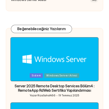
Beğenebileceğiniz Yazılarım
Posted
Sistem
Windows Server Ailesi
in
Server 2025 Remote Desktop Services Bölüm4 :
RemoteApp RdWeb Sertifika Yapılandırması
Yazar
RizaSahaN66
19 Temmuz 2025
Posted
by