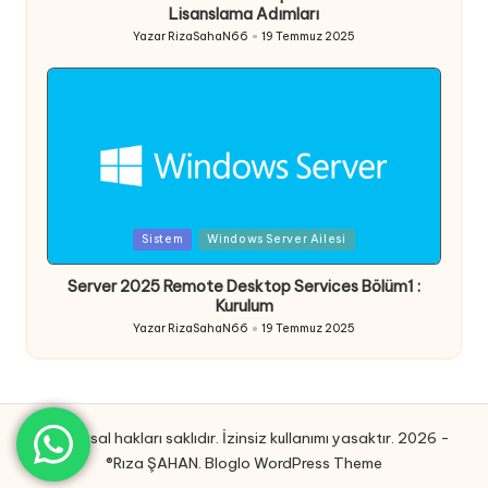
Lisanslama Adımları
Yazar
RizaSahaN66
19 Temmuz 2025
Posted
by
Posted
Sistem
Windows Server Ailesi
in
Server 2025 Remote Desktop Services Bölüm1 :
Kurulum
Yazar
RizaSahaN66
19 Temmuz 2025
Posted
by
Tüm yasal hakları saklıdır. İzinsiz kullanımı yasaktır. 2026 -
®Rıza ŞAHAN.
Bloglo WordPress Theme