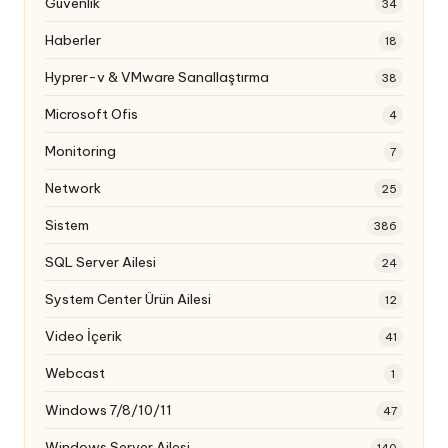
Güvenlik
34
Haberler
18
Hyprer-v & VMware Sanallaştırma
38
Microsoft Ofis
4
Monitoring
7
Network
25
Sistem
386
SQL Server Ailesi
24
System Center Ürün Ailesi
12
Video İçerik
41
Webcast
1
Windows 7/8/10/11
47
Windows Server Ailesi
140