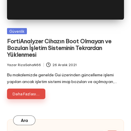
Posted
Güvenlik
in
FortiAnalyzer Cihazın Boot Olmayan ve
Bozulan İşletim Sisteminin Tekrardan
Yüklenmesi
Yazar
RizaSahaN66
26 Aralık 2021
Posted
by
Bu makalemizde genelde Gui üzerinden güncelleme işlemi
yapılan ancak işletim sistemi imajı bozulan ve açılmayan,…
Daha Fazlası...
Ara