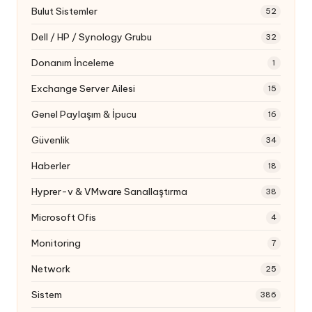
Bulut Sistemler
52
Dell / HP / Synology Grubu
32
Donanım İnceleme
1
Exchange Server Ailesi
15
Genel Paylaşım & İpucu
16
Güvenlik
34
Haberler
18
Hyprer-v & VMware Sanallaştırma
38
Microsoft Ofis
4
Monitoring
7
Network
25
Sistem
386