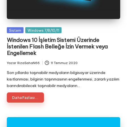
Posted
Sistem
Windows 7/8/10/11
in
Windows 10 İşletim Sistemi Üzerinde
İstenilen Flash Belleğe İzin Vermek veya
Engellemek
Yazar
RizaSahaN66
11 Temmuz 2020
Posted
by
Son yıllarda taşınabilir medyaların bilgisayar üzerinde
kısıtlanması, bilginin taşınmasının engellenmesi, zararlı yazılım
barındırabilecek taşınabilir medyaların…
Daha Fazlası...