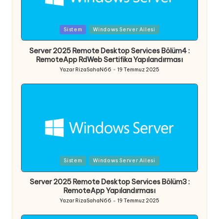
Posted
Sistem
Windows Server Ailesi
in
Server 2025 Remote Desktop Services Bölüm4 :
RemoteApp RdWeb Sertifika Yapılandırması
Yazar
RizaSahaN66
19 Temmuz 2025
Posted
by
Posted
Sistem
Windows Server Ailesi
in
Server 2025 Remote Desktop Services Bölüm3 :
RemoteApp Yapılandırması
Yazar
RizaSahaN66
19 Temmuz 2025
Posted
by