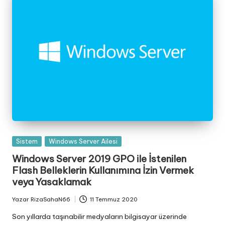
Posted
Sistem
Windows Server Ailesi
in
Windows Server 2019 GPO ile İstenilen
Flash Belleklerin Kullanımına İzin Vermek
veya Yasaklamak
Yazar
RizaSahaN66
11 Temmuz 2020
Posted
by
Son yıllarda taşınabilir medyaların bilgisayar üzerinde