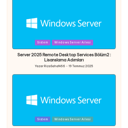
Posted
Sistem
Windows Server Ailesi
in
Server 2025 Remote Desktop Services Bölüm2 :
Lisanslama Adımları
Yazar
RizaSahaN66
19 Temmuz 2025
Posted
by
Posted
Sistem
Windows Server Ailesi
in