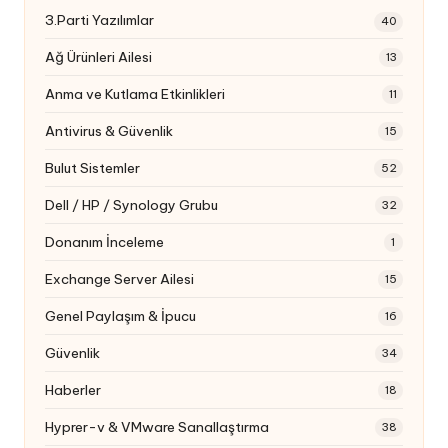
3.Parti Yazılımlar
40
Ağ Ürünleri Ailesi
13
Anma ve Kutlama Etkinlikleri
11
Antivirus & Güvenlik
15
Bulut Sistemler
52
Dell / HP / Synology Grubu
32
Donanım İnceleme
1
Exchange Server Ailesi
15
Genel Paylaşım & İpucu
16
Güvenlik
34
Haberler
18
Hyprer-v & VMware Sanallaştırma
38