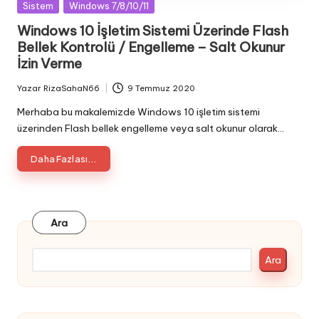
Posted
Sistem
Windows 7/8/10/11
in
Windows 10 İşletim Sistemi Üzerinde Flash
Bellek Kontrolü / Engelleme – Salt Okunur
İzin Verme
Yazar
RizaSahaN66
9 Temmuz 2020
Posted
by
Merhaba bu makalemizde Windows 10 işletim sistemi
üzerinden Flash bellek engelleme veya salt okunur olarak…
Daha Fazlası...
Ara
Ara