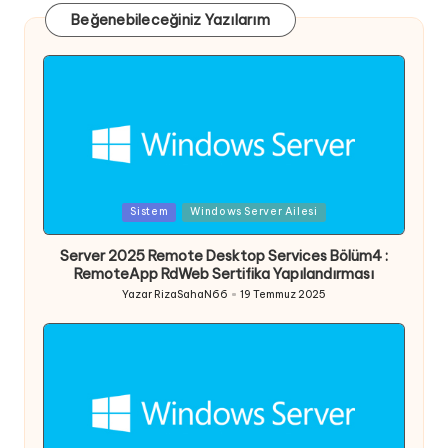
Beğenebileceğiniz Yazılarım
Posted
Sistem
Windows Server Ailesi
in
Server 2025 Remote Desktop Services Bölüm4 :
RemoteApp RdWeb Sertifika Yapılandırması
Yazar
RizaSahaN66
19 Temmuz 2025
Posted
by