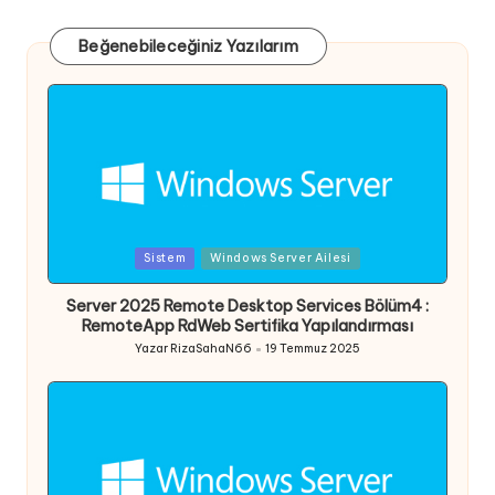
Beğenebileceğiniz Yazılarım
Posted
Sistem
Windows Server Ailesi
in
Server 2025 Remote Desktop Services Bölüm4 :
RemoteApp RdWeb Sertifika Yapılandırması
Yazar
RizaSahaN66
19 Temmuz 2025
Posted
by