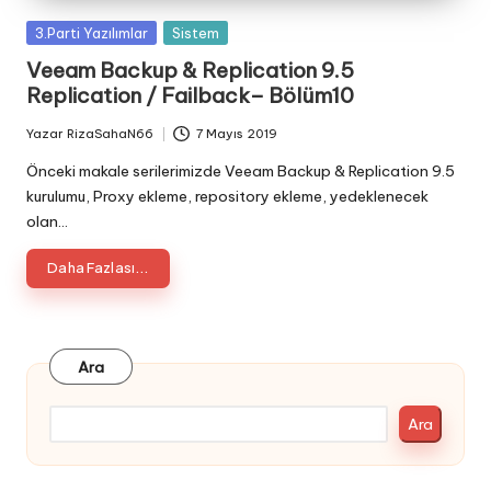
Posted
3.Parti Yazılımlar
Sistem
in
Veeam Backup & Replication 9.5
Replication / Failback– Bölüm10
Yazar
RizaSahaN66
7 Mayıs 2019
Posted
by
Önceki makale serilerimizde Veeam Backup & Replication 9.5
kurulumu, Proxy ekleme, repository ekleme, yedeklenecek
olan…
Daha Fazlası...
Ara
Ara