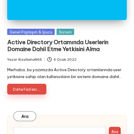
Posted
Genel Paylaşım & İpucu
Sistem
in
Active Directory Ortamında Userlerin
Domaine Dahil Etme Yetkisini Alma
Yazar
RizaSahaN66
6 Ocak 2022
Posted
by
Merhaba, bu yazımızda Active Directory ortamlarında user
yetkisine sahip olan kullanıcıların bir sistemi domaine dahil…
Daha Fazlası...
Ara
Ara