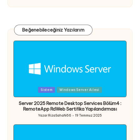
Beğenebileceğiniz Yazılarım
Posted
Sistem
Windows Server Ailesi
in
Server 2025 Remote Desktop Services Bölüm4 :
RemoteApp RdWeb Sertifika Yapılandırması
Yazar
RizaSahaN66
19 Temmuz 2025
Posted
by