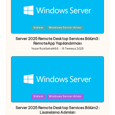
Posted
Sistem
Windows Server Ailesi
in
Server 2025 Remote Desktop Services Bölüm3 :
RemoteApp Yapılandırması
Yazar
RizaSahaN66
19 Temmuz 2025
Posted
by
Posted
Sistem
Windows Server Ailesi
in
Server 2025 Remote Desktop Services Bölüm2 :
Lisanslama Adımları