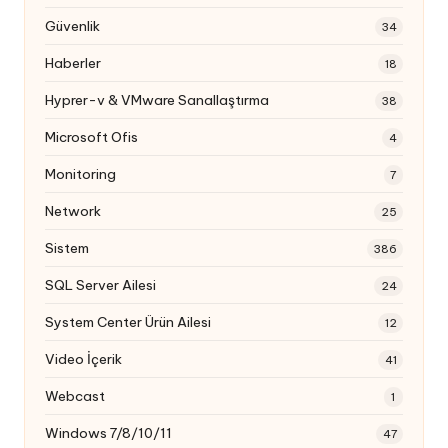
Güvenlik
34
Haberler
18
Hyprer-v & VMware Sanallaştırma
38
Microsoft Ofis
4
Monitoring
7
Network
25
Sistem
386
SQL Server Ailesi
24
System Center Ürün Ailesi
12
Video İçerik
41
Webcast
1
Windows 7/8/10/11
47