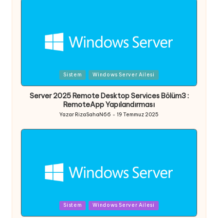
Posted
Sistem
Windows Server Ailesi
in
Server 2025 Remote Desktop Services Bölüm3 :
RemoteApp Yapılandırması
Yazar
RizaSahaN66
19 Temmuz 2025
Posted
by
Posted
Sistem
Windows Server Ailesi
in