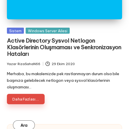
Posted
Sistem
Windows Server Ailesi
in
Active Directory Sysvol Netlogon
Klasörlerinin Oluşmaması ve Senkronizasyon
Hataları
Yazar
RizaSahaN66
29 Ekim 2020
Posted
by
Merhaba, bu makalemizde pek rastlanmayan durum olsa bile
başınıza gelebilecek netlogon veya sysvol klasörlerinin
oluşmaması…
Daha Fazlası...
Ara