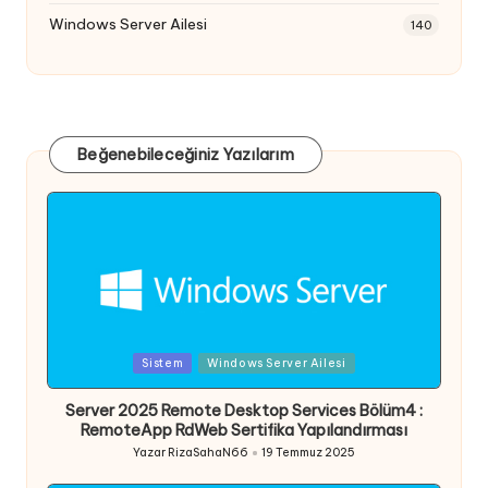
Windows Server Ailesi
140
Beğenebileceğiniz Yazılarım
Posted
Sistem
Windows Server Ailesi
in
Server 2025 Remote Desktop Services Bölüm4 :
RemoteApp RdWeb Sertifika Yapılandırması
Yazar
RizaSahaN66
19 Temmuz 2025
Posted
by