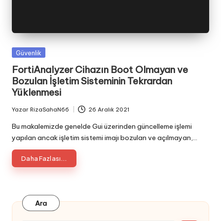
Posted
Güvenlik
in
FortiAnalyzer Cihazın Boot Olmayan ve
Bozulan İşletim Sisteminin Tekrardan
Yüklenmesi
Yazar
RizaSahaN66
26 Aralık 2021
Posted
by
Bu makalemizde genelde Gui üzerinden güncelleme işlemi
yapılan ancak işletim sistemi imajı bozulan ve açılmayan,…
Daha Fazlası...
Ara