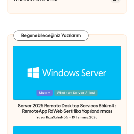
Beğenebileceğiniz Yazılarım
Posted
Sistem
Windows Server Ailesi
in
Server 2025 Remote Desktop Services Bölüm4 :
RemoteApp RdWeb Sertifika Yapılandırması
Yazar
RizaSahaN66
19 Temmuz 2025
Posted
by