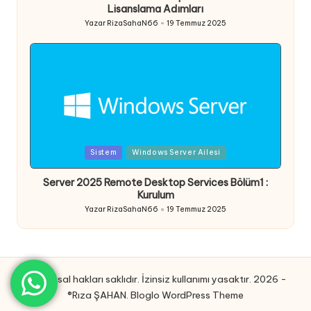
Lisanslama Adımları
Yazar
RizaSahaN66
19 Temmuz 2025
Posted
by
Posted
Sistem
Windows Server Ailesi
in
Server 2025 Remote Desktop Services Bölüm1 :
Kurulum
Yazar
RizaSahaN66
19 Temmuz 2025
Posted
by
Tüm yasal hakları saklıdır. İzinsiz kullanımı yasaktır. 2026 -
®Rıza ŞAHAN.
Bloglo WordPress Theme