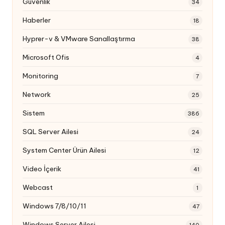
Güvenlik
34
Haberler
18
Hyprer-v & VMware Sanallaştırma
38
Microsoft Ofis
4
Monitoring
7
Network
25
Sistem
386
SQL Server Ailesi
24
System Center Ürün Ailesi
12
Video İçerik
41
Webcast
1
Windows 7/8/10/11
47
Windows Server Ailesi
140