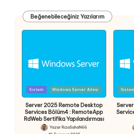
Beğenebileceğiniz Yazılarım
Posted
Poste
Sistem
Windows Server Ailesi
Siste
in
in
Server 2025 Remote Desktop
Serve
Services Bölüm4 : RemoteApp
Servic
RdWeb Sertifika Yapılandırması
Yazar
RizaSahaN66
Posted