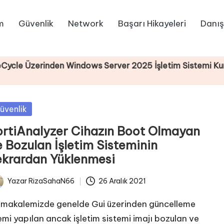
m
Güvenlik
Network
Başarı Hikayeleri
Danış
zerinden Windows Server 2025 İşletim Sistemi Kurulumu
sted
üvenlik
ortiAnalyzer Cihazın Boot Olmayan
e Bozulan İşletim Sisteminin
ekrardan Yüklenmesi
Yazar
RizaSahaN66
26 Aralık 2021
ted
 makalemizde genelde Gui üzerinden güncelleme
lemi yapılan ancak işletim sistemi imajı bozulan ve