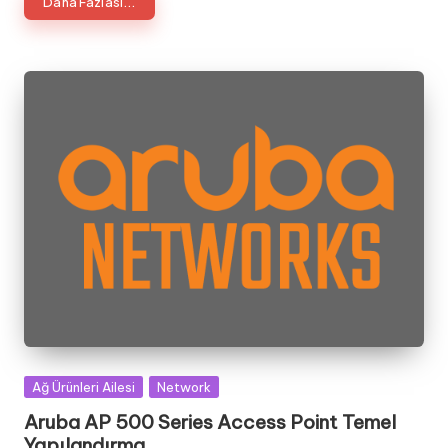
Daha Fazlası...
Posted
Ağ Ürünleri Ailesi
Network
in
Aruba AP 500 Series Access Point Temel
Yapılandırma