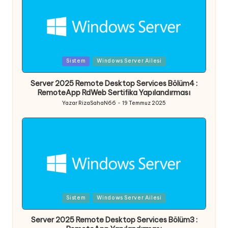
Posted
Sistem
Windows Server Ailesi
in
Server 2025 Remote Desktop Services Bölüm4 :
RemoteApp RdWeb Sertifika Yapılandırması
Yazar
RizaSahaN66
19 Temmuz 2025
Posted
by
Posted
Sistem
Windows Server Ailesi
in
Server 2025 Remote Desktop Services Bölüm3 :