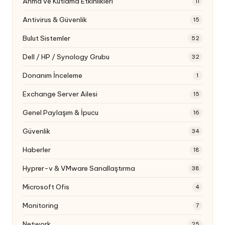
Anma ve Kutlama Etkinlikleri
11
Antivirus & Güvenlik
15
Bulut Sistemler
52
Dell / HP / Synology Grubu
32
Donanım İnceleme
1
Exchange Server Ailesi
15
Genel Paylaşım & İpucu
16
Güvenlik
34
Haberler
18
Hyprer-v & VMware Sanallaştırma
38
Microsoft Ofis
4
Monitoring
7
Network
25