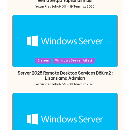
RemoteApp Yapılandırması
Yazar
RizaSahaN66
19 Temmuz 2025
Posted
by
Posted
Sistem
Windows Server Ailesi
in
Server 2025 Remote Desktop Services Bölüm2 :
Lisanslama Adımları
Yazar
RizaSahaN66
19 Temmuz 2025
Posted
by