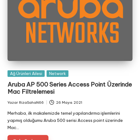
Posted
Ağ Ürünleri Ailesi
Network
in
Aruba AP 500 Series Access Point Üzerinde
Mac Filtrelemesi
Yazar
RizaSahaN66
26 Mayıs 2021
Posted
by
Merhaba, ilk makalemizde temel yapılandırma işlemlerini
yapmış olduğumu Aruba 500 serisi Access point üzerinde
Mac…