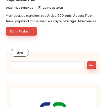
Yazar
RizaSahaN66
26 Mayıs 2021
Posted
by
Merhaba, bu makalemizde Aruba 500 serisi Access Point
temel yapılandırma işlemini ele alıyor olacağız. Makalemize…
Daha Fazlası...
Ara
Ara