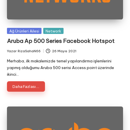
Posted
Ağ Ürünleri Ailesi
Network
in
Aruba Ap 500 Series Facebook Hotspot
Yazar
RizaSahaN66
26 Mayıs 2021
Posted
by
Merhaba, ilk makalemizde temel yapılandırma işlemlerini
yapmış olduğumu Aruba 500 serisi Access point üzerinde
ikinci…
Daha Fazlası...