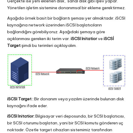
Gerçekte ise yeni eklenen disk, sanal disk gibi işlev yapar.
Yönetilen işletim sistemine donanımsal bir ekleme gerektirmez.
Aşağıda örnek basit bir bağlantı şeması yer almaktadır. iSCSI
kaynağına network üzerinden iSCSI başlatıcıların
bağlandığını görebiliyoruz. Aşağıdaki şemaya göre
açıklanması gereken iki terim var.
iSCSI Initatior
ve
iSCSİ
Target
şimdi bu terimleri açıklayalım.
iSCSI Target :
Bir donanım veya yazılım üzerinde bulunan disk
kaynağını ifade eder.
iSCSI Initatior:
Bilgisayar veri deposunda, bir SCSI başlatıcısı,
bir SCSI oturumu başlatan, yani bir SCSI komutu gönderen uç
noktadır. Özetle target cihazları sistemimiz tarafından