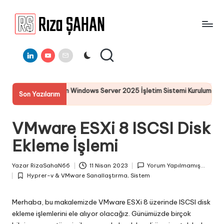
Skip
to
R
IT
content
ı
Linkedin
Youtube
E-
Bilgi
Mail
Paylaşım
z
Portalı
a
n Windows Server 2025 İşletim Sistemi Kurulumu
Server 202
Son Yazılarım
Ş
19 Temmuz 20
A
VMware ESXi 8 ISCSI Disk
H
Ekleme İşlemi
A
N
Yazar
RizaSahaN66
11 Nisan 2023
Yorum Yapılmamış...
Posted
Hyprer-v & VMware Sanallaştırma
,
Sistem
by
Posted
in
Merhaba, bu makalemizde VMware ESXi 8 üzerinde ISCSI disk
ekleme işlemlerini ele alıyor olacağız. Günümüzde birçok