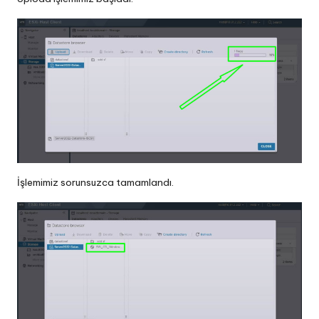
İşlemimiz sorunsuzca tamamlandı.