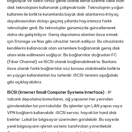
bilgisayar ve türevi cihaz genel olarak kendi üzerine takılı olan
disk teknolojisini kullanarak çalışmaktadır. Teknolojinin yoğun
kullanımı ile birlikte kurumlarda büyük disk alanlarına ihtiyaç
duyulmasından dolayı geçmiş yıllarda hayatımıza farklı
teknolojiler girdi. Bu teknolojiler günümüzde güncellenerek
daha da geliştiriliyor. Geniş depolama alanları ilave etmek
için Storage ve Nas gibi cihazlar tercih ediliyor. Bu cihazlarda
kendilerini kullanacak olan sistemlere bağlanarak geniş disk
alanı elde edilmesini sağlıyor. Bu bağlantılar doğrudan FC
(Fiber Channel) ve ISCSI olarak bağlanabilmekte. Bunlara
ilave olarak farklı bağlantılar söz konusu olabilmekle birlikte
en yaygın kullanılanları bu türlerdir. ISCSI terimini aşağıdaki
gibi açıklayabiliriz.
ISCSI (Internet Small Computer Systems Interface) :
IP
tabanlı depolama komutlarını, ağ yapısının her yerinden
gönderebilen bir protokoldür. Bu işlemler için LAN yapısı veya
VPN bağlantı kullanabilir. iSCSI servisi, hayali bir hard disk
belirler. Lokal bir bilgisayar üzerinden görülebilir. Bu sayede
yerel bilgisayarın işletim sistemi tarafından yönetilebilir.