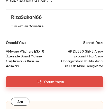
Son güncelleme 14 Ocak 2026
RizaSahaN66
Tüm Yazıları Görüntüle
Post
Önceki Yazı
Sonraki Yazı
navigation
VMware VSphere ESXi 8
HP DL380 GEN8 Array
Üzerinde Sanal Makine
Expand \ Hp Array
Oluşturma ve Kurulum
Configuration Utulity Aracı
Adımları
ile Disk Alanı Genişletme
Yorum Yapın...
Ara