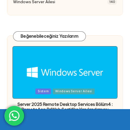
Windows Server Ailesi
140
Beğenebileceğiniz Yazılarım
Posted
Sistem
Windows Server Ailesi
in
Server 2025 Remote Desktop Services Bölüm4 :
RemoteApp RdWeb Sertifika Yapılandırması
Yazar
RizaSahaN66
19 Temmuz 2025
Posted
by