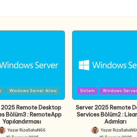
Posted
m
Windows Server Ailesi
Sistem
Windows Server 
in
r 2025 Remote Desktop
Server 2025 Remote D
es Bölüm3 : RemoteApp
Services Bölüm2 : Lis
Yapılandırması
Adımları
Yazar
RizaSahaN66
Yazar
RizaSahaN6
Posted
Posted