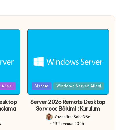
Posted
Ailesi
Sistem
Windows Server Ailesi
in
esktop
Server 2025 Remote Desktop
anslama
Services Bölüm1 : Kurulum
Yazar
RizaSahaN66
Posted
6
19 Temmuz 2025
by