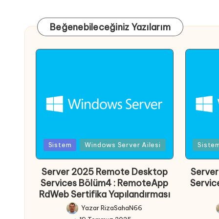
Beğenebileceğiniz Yazılarım
Posted
Posted
Sistem
Windows Server Ailesi
Siste
in
in
Server 2025 Remote Desktop
Serve
Services Bölüm4 : RemoteApp
Servic
RdWeb Sertifika Yapılandırması
Yazar
RizaSahaN66
Posted