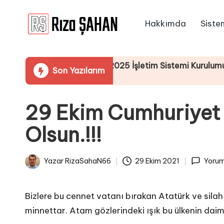
Hakkımda
Siste
Skip
R
to
IT
content
ı
Bilgi
en Windows Server 2025 İşletim Sistemi Kurulumu
Son Yazılarım
Paylaşım
z
Portalı
a
29 Ekim Cumhuriyet 
Ş
Olsun.!!!
A
H
Yazar
RizaSahaN66
29 Ekim 2021
Yorum
Posted
A
by
N
Bizlere bu cennet vatanı bırakan Atatürk ve silah
minnettar. Atam gözlerindeki ışık bu ülkenin da