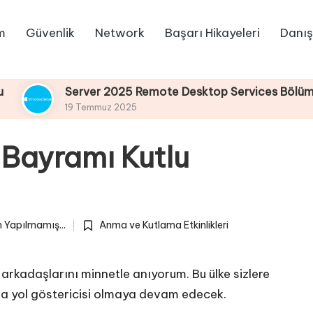
m
Güvenlik
Network
Başarı Hikayeleri
Danış
Server 2025 Remote Desktop Services Bölüm4 : Remo
19 Temmuz 2025
Bayramı Kutlu
 Yapılmamış...
Anma ve Kutlama Etkinlikleri
Posted
in
 arkadaşlarını minnetle anıyorum. Bu ülke sizlere
ima yol göstericisi olmaya devam edecek.