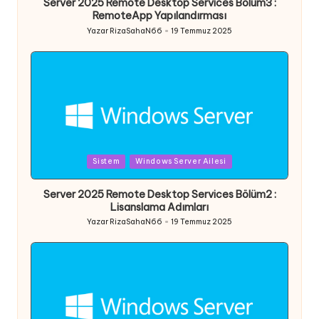
Server 2025 Remote Desktop Services Bölüm3 :
RemoteApp Yapılandırması
Yazar
RizaSahaN66
19 Temmuz 2025
Posted
by
Posted
Sistem
Windows Server Ailesi
in
Server 2025 Remote Desktop Services Bölüm2 :
Lisanslama Adımları
Yazar
RizaSahaN66
19 Temmuz 2025
Posted
by