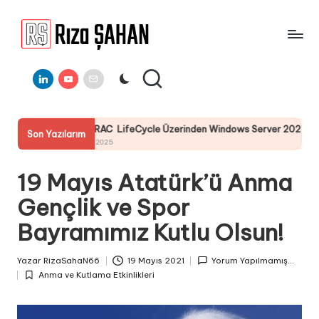
Skip
to
R
IT
content
ı
Linkedin
Youtube
E-
Bilgi
Mail
Paylaşım
z
Portalı
a
DELL I-DRAC LifeCycle Üzerinden Windows Server 2025 İşletim S
Son Yazılarım
Ş
25 Temmuz 2025
A
19 Mayıs Atatürk’ü Anma
H
Gençlik ve Spor
A
Bayramımız Kutlu Olsun!
N
Yazar
RizaSahaN66
19 Mayıs 2021
Yorum Yapılmamış...
Posted
Anma ve Kutlama Etkinlikleri
by
Posted
in