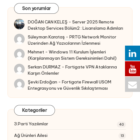
Son yorumlar
DOĞAN CAN KELEŞ
-
Server 2025 Remote
Desktop Services Bölüm2 : Lisanslama Adımları
Süleyman Karataş
-
PRTG Network Monitor
Üzerinden Ağ Yazıcılarının İzlenmesi
Mehmet
-
Windows 11 Kurulum İşlemleri
(Karşılanmayan Sistem Gereksinimleri Dahil)
Serkan DURMAZ
-
Fortigate VPN Ataklarına
Karşın Önlemler
Şevki Erdoğan
-
Fortigate Firewall USOM
Entegrasyonu ve Güvenlik Sıkılaştırması
Kategoriler
3.Parti Yazılımlar
40
Ağ Ürünleri Ailesi
13