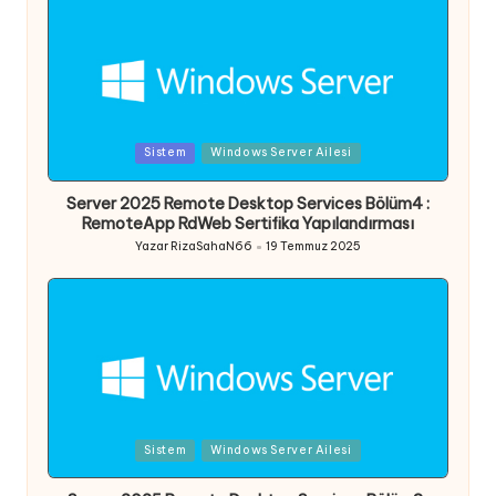
Posted
Sistem
Windows Server Ailesi
in
Server 2025 Remote Desktop Services Bölüm4 :
RemoteApp RdWeb Sertifika Yapılandırması
Yazar
RizaSahaN66
19 Temmuz 2025
Posted
by
Posted
Sistem
Windows Server Ailesi
in