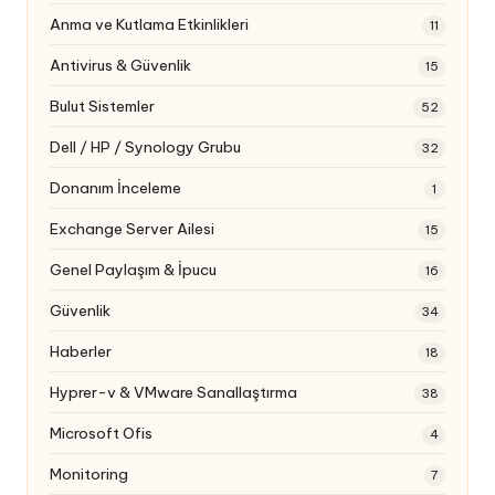
Anma ve Kutlama Etkinlikleri
11
Antivirus & Güvenlik
15
Bulut Sistemler
52
Dell / HP / Synology Grubu
32
Donanım İnceleme
1
Exchange Server Ailesi
15
Genel Paylaşım & İpucu
16
Güvenlik
34
Haberler
18
Hyprer-v & VMware Sanallaştırma
38
Microsoft Ofis
4
Monitoring
7