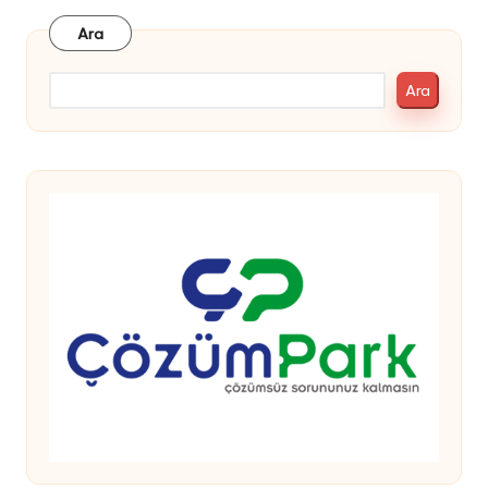
Ara
Ara