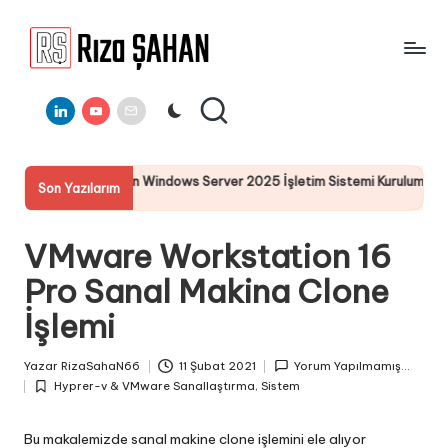
Skip
to
R
IT
content
ı
Linkedin
Youtube
E-
Bilgi
Mail
Paylaşım
z
Portalı
a
n Windows Server 2025 İşletim Sistemi Kurulumu
Server 2025
Son Yazılarım
Ş
19 Temmuz 20
A
VMware Workstation 16
H
Pro Sanal Makina Clone
A
İşlemi
N
Yazar
RizaSahaN66
11 Şubat 2021
Yorum Yapılmamış...
Posted
Hyprer-v & VMware Sanallaştırma
,
Sistem
by
Posted
in
Bu makalemizde sanal makine clone işlemini ele alıyor