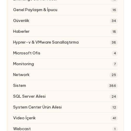
Genel Paylaşım & İpucu
16
Güvenlik
34
Haberler
18
Hyprer-v & VMware Sanallaştırma
38
Microsoft Ofis
4
Monitoring
7
Network
25
Sistem
386
SQL Server Ailesi
24
System Center Ürün Ailesi
12
Video İçerik
41
Webcast
1