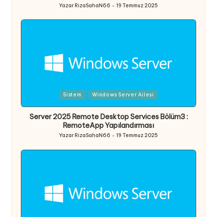
Yazar
RizaSahaN66
19 Temmuz 2025
Posted
by
Posted
Sistem
Windows Server Ailesi
in
Server 2025 Remote Desktop Services Bölüm3 :
RemoteApp Yapılandırması
Yazar
RizaSahaN66
19 Temmuz 2025
Posted
by