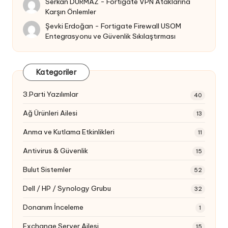
Serkan DURMAZ
-
Fortigate VPN Ataklarına
Karşın Önlemler
Şevki Erdoğan
-
Fortigate Firewall USOM
Entegrasyonu ve Güvenlik Sıkılaştırması
Kategoriler
3.Parti Yazılımlar
40
Ağ Ürünleri Ailesi
13
Anma ve Kutlama Etkinlikleri
11
Antivirus & Güvenlik
15
Bulut Sistemler
52
Dell / HP / Synology Grubu
32
Donanım İnceleme
1
Exchange Server Ailesi
15