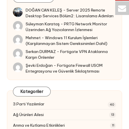
DOĞAN CAN KELEŞ
-
Server 2025 Remote
Desktop Services Bölüm2 : Lisanslama Adımları
Süleyman Karataş
-
PRTG Network Monitor
Üzerinden Ağ Yazıcılarının İzlenmesi
Mehmet
-
Windows 11 Kurulum İşlemleri
(Karşılanmayan Sistem Gereksinimleri Dahil)
Serkan DURMAZ
-
Fortigate VPN Ataklarına
Karşın Önlemler
Şevki Erdoğan
-
Fortigate Firewall USOM
Entegrasyonu ve Güvenlik Sıkılaştırması
Kategoriler
3.Parti Yazılımlar
40
Ağ Ürünleri Ailesi
13
Anma ve Kutlama Etkinlikleri
11