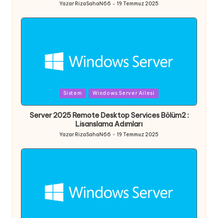
Yazar
RizaSahaN66
19 Temmuz 2025
Posted
by
Posted
Sistem
Windows Server Ailesi
in
Server 2025 Remote Desktop Services Bölüm2 :
Lisanslama Adımları
Yazar
RizaSahaN66
19 Temmuz 2025
Posted
by