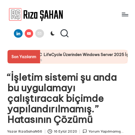
Skip
to
R
IT
content
ı
Linkedin
Youtube
E-
Bilgi
Mail
Paylaşım
z
Portalı
a
DELL I-DRAC LifeCycle Üzerinden Windows Server 2025 İşletim Siste
Son Yazılarım
Ş
25 Temmuz 2025
A
“İşletim sistemi şu anda
H
bu uygulamayı
A
çalıştıracak biçimde
N
yapılandırılmamış.”
Hatasının Çözümü
Yazar
RizaSahaN66
16 Eylül 2020
Yorum Yapılmamış...
Posted