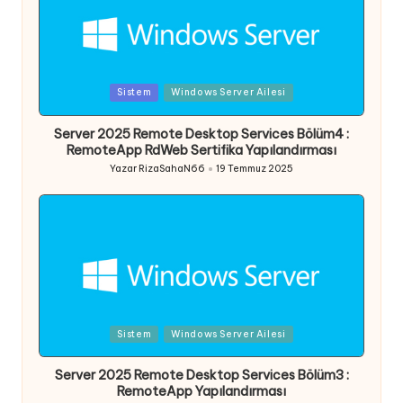
Posted
Sistem
Windows Server Ailesi
in
Server 2025 Remote Desktop Services Bölüm4 :
RemoteApp RdWeb Sertifika Yapılandırması
Yazar
RizaSahaN66
19 Temmuz 2025
Posted
by
Posted
Sistem
Windows Server Ailesi
in
Server 2025 Remote Desktop Services Bölüm3 :
RemoteApp Yapılandırması