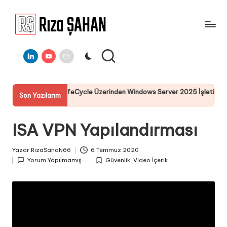
Skip
to
R
IT
content
ı
Linkedin
Youtube
E-
Bilgi
Mail
Paylaşım
z
Portalı
a
ELL I-DRAC LifeCycle Üzerinden Windows Server 2025 İşletim Sistemi 
Son Yazılarım
Ş
5 Temmuz 2025
A
ISA VPN Yapılandırması
H
A
Yazar
RizaSahaN66
6 Temmuz 2020
Posted
N
Yorum Yapılmamış...
Güvenlik
,
Video İçerik
by
Posted
in