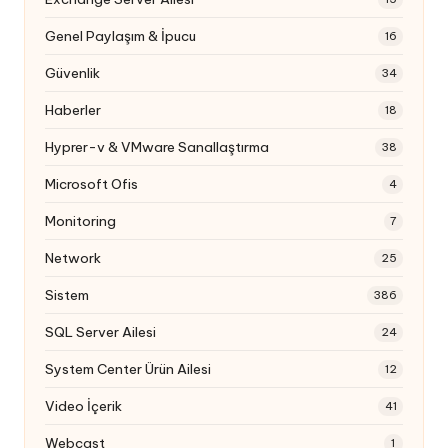
Genel Paylaşım & İpucu
16
Güvenlik
34
Haberler
18
Hyprer-v & VMware Sanallaştırma
38
Microsoft Ofis
4
Monitoring
7
Network
25
Sistem
386
SQL Server Ailesi
24
System Center Ürün Ailesi
12
Video İçerik
41
Webcast
1