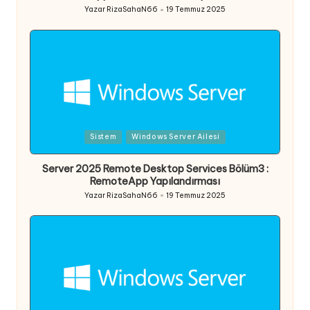
Yazar
RizaSahaN66
19 Temmuz 2025
Posted
by
Posted
Sistem
Windows Server Ailesi
in
Server 2025 Remote Desktop Services Bölüm3 :
RemoteApp Yapılandırması
Yazar
RizaSahaN66
19 Temmuz 2025
Posted
by