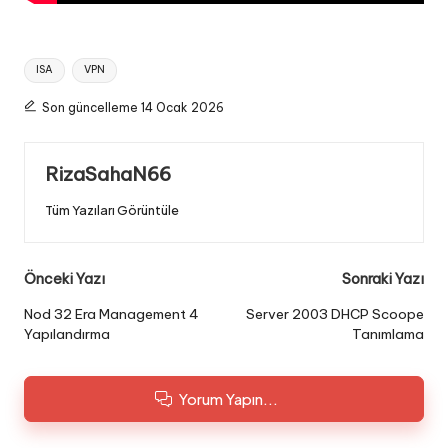
Tags:
ISA
VPN
Son güncelleme 14 Ocak 2026
RizaSahaN66
Tüm Yazıları Görüntüle
Post
Önceki Yazı
Sonraki Yazı
navigation
Nod 32 Era Management 4
Server 2003 DHCP Scoope
Yapılandırma
Tanımlama
Yorum Yapın...