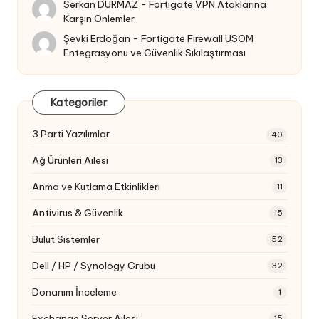
Serkan DURMAZ
-
Fortigate VPN Ataklarına
Karşın Önlemler
Şevki Erdoğan
-
Fortigate Firewall USOM
Entegrasyonu ve Güvenlik Sıkılaştırması
Kategoriler
3.Parti Yazılımlar
40
Ağ Ürünleri Ailesi
13
Anma ve Kutlama Etkinlikleri
11
Antivirus & Güvenlik
15
Bulut Sistemler
52
Dell / HP / Synology Grubu
32
Donanım İnceleme
1
Exchange Server Ailesi
15