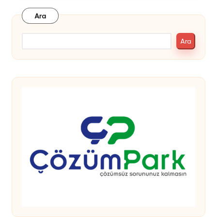
Ara
Ara