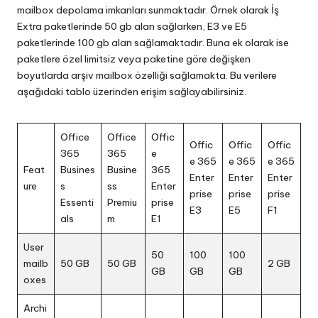
mailbox depolama imkanları sunmaktadır. Örnek olarak İş
Extra paketlerinde 50 gb alan sağlarken, E3 ve E5
paketlerinde 100 gb alan sağlamaktadır. Buna ek olarak ise
paketlere özel limitsiz veya paketine göre değişken
boyutlarda arşiv mailbox özelliği sağlamakta. Bu verilere
aşağıdaki tablo üzerinden erişim sağlayabilirsiniz.
Office
Office
Offic
Offic
Offic
Offic
365
365
e
e 365
e 365
e 365
Feat
Busines
Busine
365
Enter
Enter
Enter
ure
s
ss
Enter
prise
prise
prise
Essenti
Premiu
prise
E3
E5
F1
als
m
E1
User
50
100
100
mailb
50 GB
50 GB
2 GB
GB
GB
GB
oxes
Archi