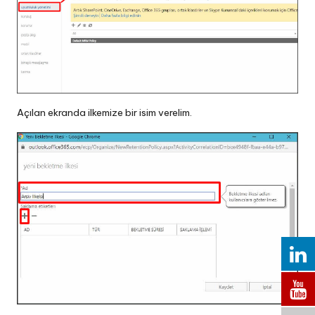
Açılan ekranda ilkemize bir isim verelim.