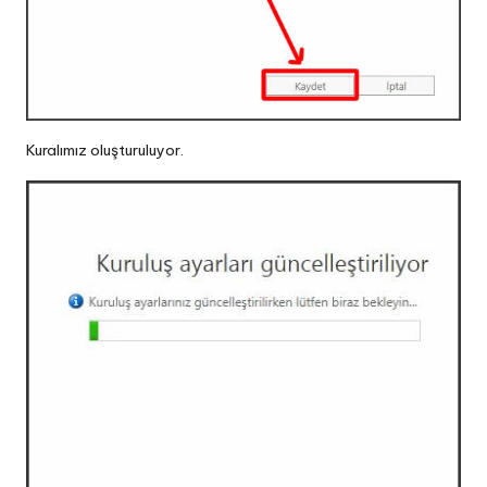
Kuralımız oluşturuluyor.