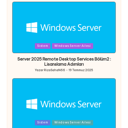
by
Posted
Sistem
Windows Server Ailesi
in
Server 2025 Remote Desktop Services Bölüm2 :
Lisanslama Adımları
Yazar
RizaSahaN66
19 Temmuz 2025
Posted
by
Posted
Sistem
Windows Server Ailesi
in