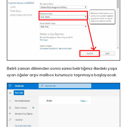
Belirli zaman diliminden sonra süresi belirtiğimiz ilkedeki yaşa
uyan öğeler arşiv mailbox kutumuza taşınmaya başlayacak.