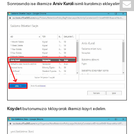
Sonrasında ise ilkemize
Arsiv Kurali
isimli kuralımızı ekleyelim.
Kaydet
butonumuza tıklayarak ilkemizi kayıt edelim.