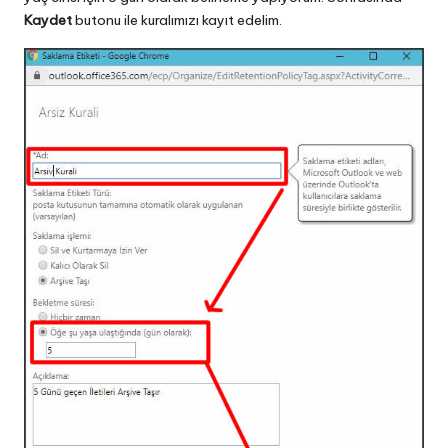
Kaydet
butonu ile kuralımızı kayıt edelim.