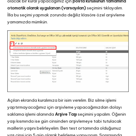
olacak bir kural yapacağımız için
posta kutusunun tamamına
otomatik olarak uygulanan (varsayılan)
seçimini tıklayalım.
İlla bu seçimi yapmak zorunda değiliz klasöre özel arşivleme
yamamızda mümkün.
Açılan ekranda kuralımıza bir isim verelim. Biz silme işlemi
yaptırmayacağımız için arşivleme yapacağımızdan dolayı
saklama işlemi alanında
Arşive Taşı
seçimini yapalım. Öğenin
yaşı kısmında ise gün cinsinden arşivlemeye tabi tutulacak
maillerin yaşını belirleyelim. Ben test ortamında olduğumuz
yaş cinsi için 5 gün olarak belirleme yapıyorum. Sonrasında