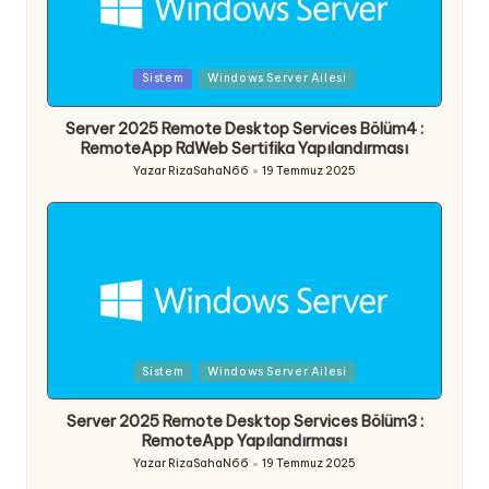
Posted
Sistem
Windows Server Ailesi
in
Server 2025 Remote Desktop Services Bölüm4 :
RemoteApp RdWeb Sertifika Yapılandırması
Yazar
RizaSahaN66
19 Temmuz 2025
Posted
by
Posted
Sistem
Windows Server Ailesi
in
Server 2025 Remote Desktop Services Bölüm3 :
RemoteApp Yapılandırması
Yazar
RizaSahaN66
19 Temmuz 2025
Posted