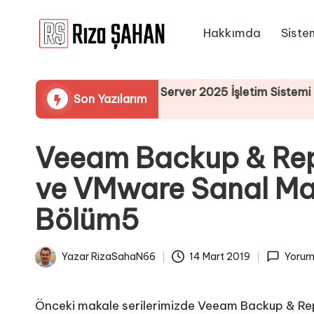
Hakkımda
Siste
Skip
R
to
IT
content
ı
Bilgi
Üzerinden Windows Server 2025 İşletim Sistemi Kurulumu
Son Yazılarım
Paylaşım
z
Portalı
a
Veeam Backup & Rep
Ş
ve VMware Sanal Ma
A
Bölüm5
H
A
Yazar
RizaSahaN66
14 Mart 2019
Yorum 
Posted
N
by
Önceki makale serilerimizde Veeam Backup & Repl