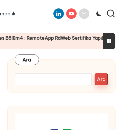
Linkedin
Youtube
E-
manlık
Mail
 : RemoteApp RdWeb Sertifika Yapılandırması
Ara
Ara