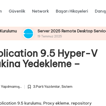
m
Güvenlik
Network
Başarı Hikayeleri
Danış
Server 2025 Remote Desktop Services Bölüm4
19 Temmuz 2025
lication 9.5 Hyper-V
kina Yedekleme –
Yapılmamış...
3.Parti Yazılımlar
,
Sistem
Posted
in
ication 9.5 kurulumu, Proxy ekleme, repository