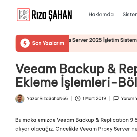
Hakkımda
Siste
Skip
R
to
IT
content
ı
Bilgi
zerinden Windows Server 2025 İşletim Sistemi Kurulumu
Son Yazılarım
Paylaşım
z
Portalı
a
Veeam Backup & Repl
Ş
Ekleme İşlemleri-B
A
H
Yazar
RizaSahaN66
1 Mart 2019
Yorum Y
Posted
A
by
N
Bu makalemizde Veeam Backup & Replication 9.5 ü
alıyor olacağız. Öncelikle Veeam Proxy Server ne