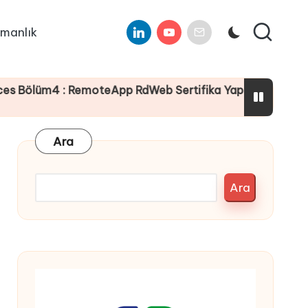
Linkedin
Youtube
E-
manlık
Mail
: RemoteApp RdWeb Sertifika Yapılandırması
S
1
Ara
Ara