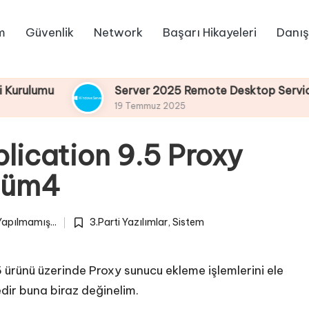
m
Güvenlik
Network
Başarı Hikayeleri
Danış
Server 2025 Remote Desktop Services Bölüm4 
19 Temmuz 2025
ication 9.5 Proxy
ölüm4
apılmamış...
3.Parti Yazılımlar
,
Sistem
Posted
in
rünü üzerinde Proxy sunucu ekleme işlemlerini ele
dir buna biraz değinelim.