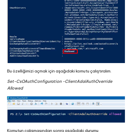
Bu özelliğimizi açmak için aşağıdaki komutu çalıştıralım.
Set-CsOAuthConfiguration -ClientAdalAuthOverride
Allowed
Komutun çalışmasından sonra aşağıdaki durumu