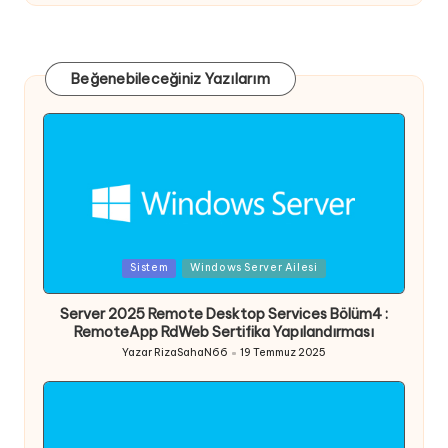
Beğenebileceğiniz Yazılarım
Posted
Sistem
Windows Server Ailesi
in
Server 2025 Remote Desktop Services Bölüm4 :
RemoteApp RdWeb Sertifika Yapılandırması
Yazar
RizaSahaN66
19 Temmuz 2025
Posted
by