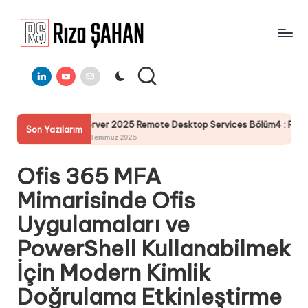
Skip
to
R
IT
content
ı
Linkedin
Youtube
E-
Bilgi
Mail
Paylaşım
z
Portalı
a
Server 2025 Remote Desktop Services Bölüm4 : RemoteApp RdWeb 
Son Yazılarım
Ş
19 Temmuz 2025
A
Ofis 365 MFA
H
Mimarisinde Ofis
A
Uygulamaları ve
N
PowerShell Kullanabilmek
İçin Modern Kimlik
Doğrulama Etkinleştirme