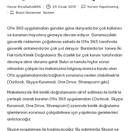
Yazar
RizaSahaN66
25 Ocak 2019
Yorum Yapılmamış...
Posted
Bulut Sistemler
,
Sistem
by
Posted
in
Ofis 365 uygulamaları günden güne dünyada bir çok kullanıcı
ve kurumun hayatına girmeye devam ediyor. Günümüzdeki
güvenlik risklerinin çoğalması sebebi ile Ofis 365 tarafında
güvenlik anlamında bir çok yol alınıyor. Bunlarda bir tanesi İki
Faktörlü Kimlik Doğrulama. Bu özellik bir çok kurum tarafından
devreye alınır duruma geldi. Bulut ortamda hiçbir sorun
olmadan çalışan bu mekanizma bilgisayarımıza kurulu olan
Ofis uygulamalarında bağlantı sorununa neden olabilmekte.
(Outlook, Skype Kurumsal, One Drive, Sharepoint gibi)
Makalemizde İkili kimlik doğrulamanın aktif edilmesi ile birlikte
yerleşik olarak kurulan Ofis 365 uygulamaları (Outlook, Skype
Kurumsal, One Drive, Sharepoint) üzerinde kimlik doğrulama
işlemlerinin sorunsuz çalışabilmesi için yapılması gerekenleri
anlatacağız.
Skype uygulaması ile başlayacağız. Bu adımlarda Skype ve