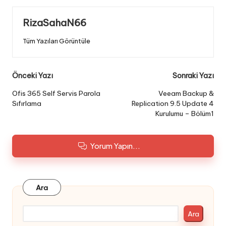
RizaSahaN66
Tüm Yazıları Görüntüle
Post
Önceki Yazı
Sonraki Yazı
navigation
Ofis 365 Self Servis Parola
Veeam Backup &
Sıfırlama
Replication 9.5 Update 4
Kurulumu – Bölüm1
Yorum Yapın...
Ara
Ara