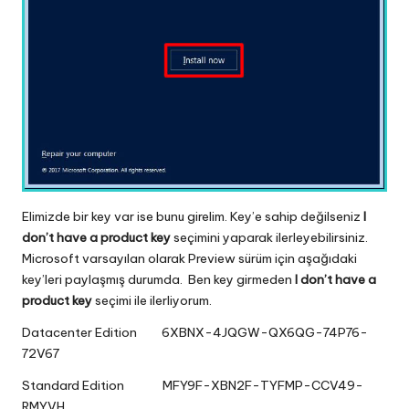
Elimizde bir key var ise bunu girelim. Key’e sahip değilseniz
I
don’t have a product key
seçimini yaparak ilerleyebilirsiniz.
Microsoft varsayılan olarak Preview sürüm için aşağıdaki
key’leri paylaşmış durumda. Ben key girmeden
I don’t have a
product key
seçimi ile ilerliyorum.
Datacenter Edition 6XBNX-4JQGW-QX6QG-74P76-
72V67
Standard Edition MFY9F-XBN2F-TYFMP-CCV49-
RMYVH