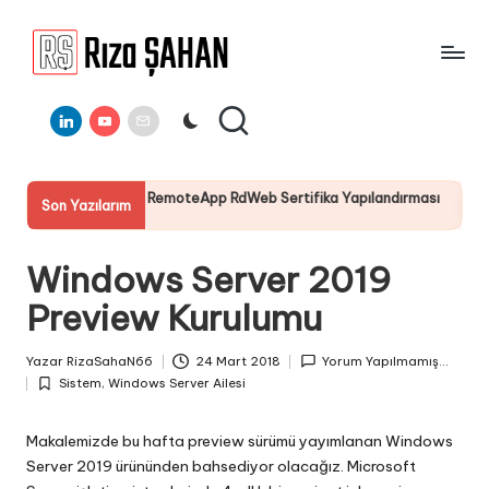
Skip
to
R
IT
content
ı
Linkedin
Youtube
E-
Bilgi
Mail
Paylaşım
z
Portalı
a
4 : RemoteApp RdWeb Sertifika Yapılandırması
Server 2025 R
Son Yazılarım
Ş
19 Temmuz 2025
A
Windows Server 2019
H
Preview Kurulumu
A
N
Yazar
RizaSahaN66
24 Mart 2018
Yorum Yapılmamış...
Posted
Sistem
,
Windows Server Ailesi
by
Posted
in
Makalemizde bu hafta preview sürümü yayımlanan Windows
Server 2019 ürününden bahsediyor olacağız. Microsoft