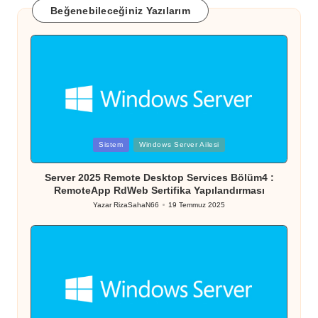
Beğenebileceğiniz Yazılarım
Posted
Sistem
Windows Server Ailesi
in
Server 2025 Remote Desktop Services Bölüm4 :
RemoteApp RdWeb Sertifika Yapılandırması
Yazar
RizaSahaN66
19 Temmuz 2025
Posted
by