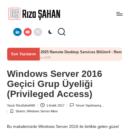
Skip
to
R
IT
content
ı
Linkedin
Youtube
E-
Bilgi
Mail
Paylaşım
z
Portalı
a
Server 2025 Remote Desktop Services Bölüm4 : RemoteApp RdWeb 
Son Yazılarım
Ş
19 Temmuz 2025
A
Windows Server 2016
H
Geçici Grup Üyeliği
A
(Privileged Access)
N
Yazar
RizaSahaN66
1 Aralık 2017
Yorum Yapılmamış...
Posted
Sistem
,
Windows Server Ailesi
by
Posted
in
Bu makalemizde Windows Server 2016 ile birlikte gelen güzel