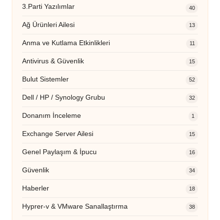
3.Parti Yazılımlar
40
Ağ Ürünleri Ailesi
13
Anma ve Kutlama Etkinlikleri
11
Antivirus & Güvenlik
15
Bulut Sistemler
52
Dell / HP / Synology Grubu
32
Donanım İnceleme
1
Exchange Server Ailesi
15
Genel Paylaşım & İpucu
16
Güvenlik
34
Haberler
18
Hyprer-v & VMware Sanallaştırma
38