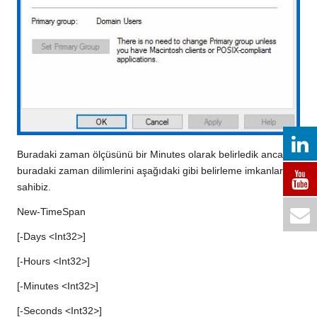
Buradaki zaman ölçüsünü bir Minutes olarak belirledik ancak
buradaki zaman dilimlerini aşağıdaki gibi belirleme imkanlarına
sahibiz.
New-TimeSpan
[-Days <Int32>]
[-Hours <Int32>]
[-Minutes <Int32>]
[-Seconds <Int32>]