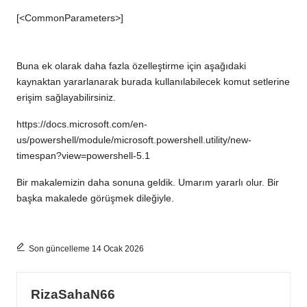
[<CommonParameters>]
Buna ek olarak daha fazla özelleştirme için aşağıdaki
kaynaktan yararlanarak burada kullanılabilecek komut setlerine
erişim sağlayabilirsiniz.
https://docs.microsoft.com/en-
us/powershell/module/microsoft.powershell.utility/new-
timespan?view=powershell-5.1
Bir makalemizin daha sonuna geldik. Umarım yararlı olur. Bir
başka makalede görüşmek dileğiyle.
Son güncelleme 14 Ocak 2026
RizaSahaN66