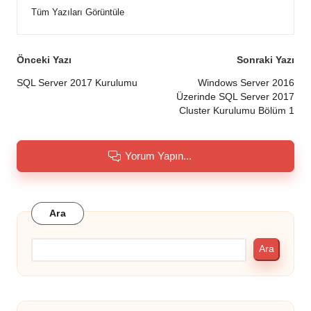
Tüm Yazıları Görüntüle
Post
Önceki Yazı
Sonraki Yazı
navigation
SQL Server 2017 Kurulumu
Windows Server 2016
Üzerinde SQL Server 2017
Cluster Kurulumu Bölüm 1
Yorum Yapın...
Ara
Ara